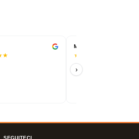
Marleen
★
★
★
★
★
★
★
Colori bellissimi
›
09/07/2026
SEGUITECI