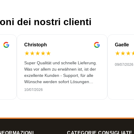
oni dei nostri clienti
Christoph
Gaelle
★
★
★
★
★
★
★
★
Super Qualität und schnelle Lieferung.
09/07/2026
Was vor allem zu erwähnen ist, ist der
exzellente Kunden - Support, für alle
Wünsche werden sofort Lösungen
gefunden. Keine KI Gespräche. Sehr
10/07/2026
selten heutzutage. Top Leistung. Würde
noch mehr Sterne hergeben, wenn es
ginge.
NFORMAZIONI
CATEGORIE CONSIGLIATE