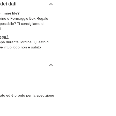
dei dati
 i miei file?
ino e Formaggio Box Regalo -
 possibile? Ti consigliamo di
I
logo?
ampa durante l’ordine. Questo ci
Se il tuo logo non è subito
ato ed è pronto per la spedizione