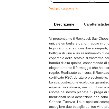
Articoli Regalo da Vino Personalizz
Vedi più categorie >
Descrizione
Caratteristiche
Vi presentiamo il Rackpack Say Cheese
unica e un tagliere da formaggio in un
legno è progettato con due scomparti, 
bottiglia di vino e un assortimento di del
coperchio della scatola si trasforma c
bambù di alta qualità, consentendo di 
elegantemente il formaggio che hai ri
regalo. Realizzato con cura, il Rackpa
certificato FSC, duraturo e sostenibil
La sua costruzione ecologica garantisc
esperienza culinaria, ma contribuisce 
risorse del nostro pianeta. Si prega di 
menzionati nella descrizione non sono 
Cheese. Tuttavia, i suoi spaziosi scom
accogliere due bottiglie del tuo vino pr