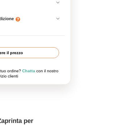
edizione
re il prezzo
l tuo ordine?
Chatta
con il nostro
izio clienti
Zaprinta per