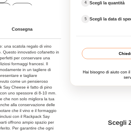
Scegli la quantità
4
ati
Vari
Scegli la data di sp
5
Consegna
: una scatola regalo di vino
o. Questo innovativo cofanetto in
Chiede
perfetti per conservare una
iziosi formaggi francesi. Il
omodamente in un tagliere di
Hai bisogno di aiuto con i
presentare e tagliare
serv
cevuto come un pensieroso
ck Say Cheese è fatto di pino
e, con uno spessore di 8-10 mm.
e che non solo migliora la tua
anche alla conservazione delle
notare che il vino e il formaggio
inclusi con il Rackpack Say
Scegli 
parti offrono ampio spazio per
eferito. Per garantire che ogni