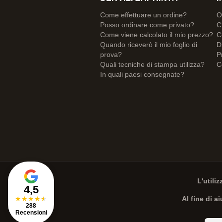
Come effettuare un ordine?
O
Posso ordinare come privato?
C
Come viene calcolato il mio prezzo?
C
Quando riceverò il mio foglio di
D
prova?
P
Quali tecniche di stampa utilizza?
C
In quali paesi consegnate?
L'utili
4,5
★
★
★
★
★
Al fine di a
288
Recensioni