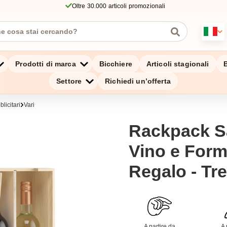
Oltre 30.000 articoli promozionali
Prodotti di marca
Bicchiere
Articoli stagionali
B
Settore
Richiedi un’offerta
licitari
Vari
Rackpack S
Vino e For
Regalo - Tr
A partire da
A 