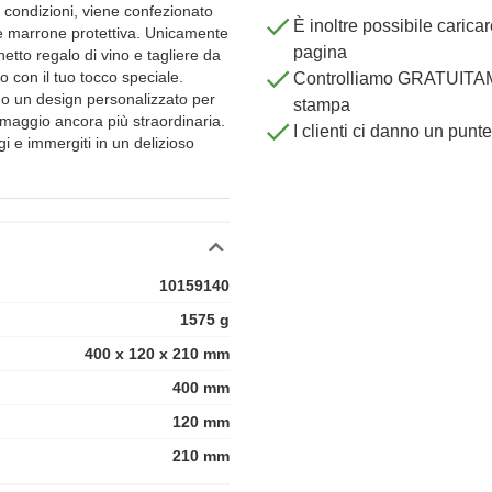
 condizioni, viene confezionato
È inoltre possibile carica
ne marrone protettiva. Unicamente
pagina
netto regalo di vino e tagliere da
o con il tuo tocco speciale.
Controlliamo GRATUITAME
 o un design personalizzato per
stampa
rmaggio ancora più straordinaria.
I clienti ci danno un punt
 e immergiti in un delizioso
10159140
1575 g
400 x 120 x 210 mm
400 mm
120 mm
210 mm