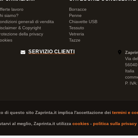
fferte lavoro
Borracce
hi siamo?
Penne
ondizioni generali di vendita
Chiavette USB
isclaimer & Copyright
Tessuto
rotezione della privacy
Vetreria
ookies
Tazze
SERVIZIO CLIENTI
Zaprin
Via de
56040 
Italia
comme
P. IVA
zzo di questo sito
Zaprinta.it
implica l'accettazione dei
termini e co
iutarvi al meglio,
Zaprinta.it
utilizza
cookies
-
politica sulla privacy