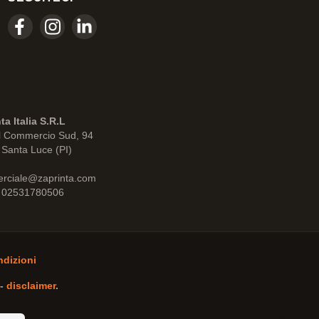
ta Italia S.R.L
l Commercio Sud, 94
Santa Luce (PI)
rciale@zaprinta.com
: 02531780506
ndizioni
-
disclaimer
.