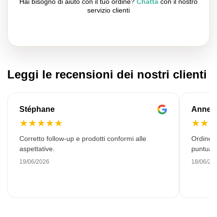
Hai bisogno di aiuto con il tuo ordine?
Chatta
con il nostro
servizio clienti
Leggi le recensioni dei nostri clienti
Stéphane
Anne-M
★
★
★
★
★
★
★
Corretto follow-up e prodotti conformi alle
Ordine 
aspettative.
puntuale
19/06/2026
18/06/20