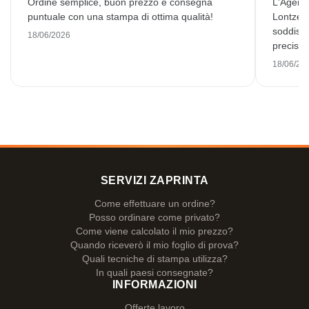
Ordine semplice, buon prezzo e consegna
L'Agenzi
puntuale con una stampa di ottima qualità!
Lontzen
soddisfa
18/06/2026
preciso e
18/06/20
SERVIZI ZAPRINTA
Come effettuare un ordine?
Posso ordinare come privato?
Come viene calcolato il mio prezzo?
Quando riceverò il mio foglio di prova?
Quali tecniche di stampa utilizza?
In quali paesi consegnate?
INFORMAZIONI
Offerte lavoro