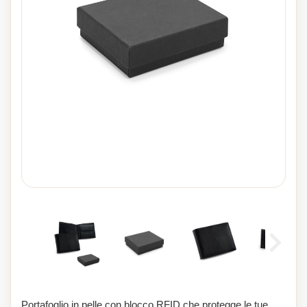
Portafoglio in pelle con blocco RFID che protegge le tue