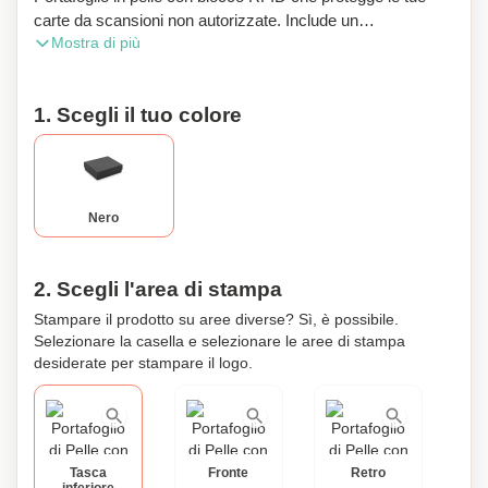
carte da scansioni non autorizzate. Include un
Mostra di più
portamonete, uno scomparto per banconote e supporti per
9 carte. Questo elegante portafoglio viene fornito in una
confezione regalo, perfetto per ogni occasione. Può essere
1. Scegli il tuo colore
personalizzato secondo le tue esigenze per aggiungere un
tocco unico e personale. Dimensioni del portafoglio: 125 x
98 x 20 mm. Dimensioni della scatola: 140 x 113 x 30 mm.
Nero
2. Scegli l'area di stampa
Stampare il prodotto su aree diverse? Sì, è possibile.
Selezionare la casella e selezionare le aree di stampa
desiderate per stampare il logo.
Tasca
Fronte
Retro