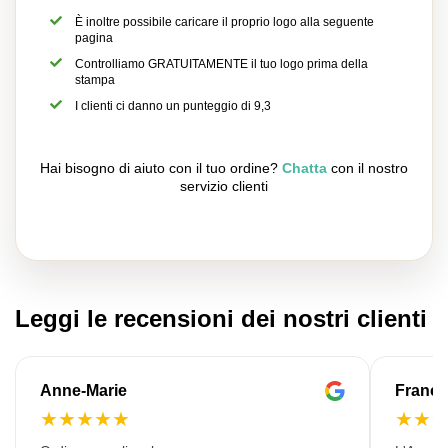
È inoltre possibile caricare il proprio logo alla seguente
pagina
Controlliamo GRATUITAMENTE il tuo logo prima della
stampa
I clienti ci danno un punteggio di 9,3
Hai bisogno di aiuto con il tuo ordine?
Chatta
con il nostro
servizio clienti
Leggi le recensioni dei nostri clienti
Anne-Marie
Franço
★
★
★
★
★
★
★