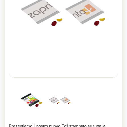
Presentiamo il nostro nuovo Foil stampato su tutta la