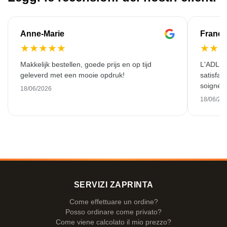
Anne-Marie
Franço
★
★
★
★
★
★
★
Makkelijk bestellen, goede prijs en op tijd
L'ADL L
geleverd met een mooie opdruk!
satisfai
soigné e
18/06/2026
18/06/20
SERVIZI ZAPRINTA
Come effettuare un ordine?
Posso ordinare come privato?
Come viene calcolato il mio prezzo?