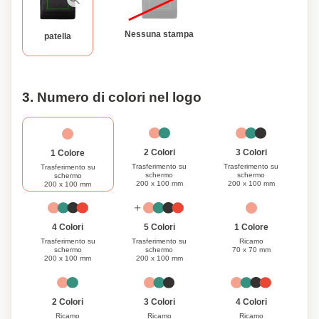
un regalo o stia cercando un regalo premuroso, questa
coperta da picnic personalizzabile è la scelta perfetta per gli
appassionati di attività all'aperto. Migliora la tua esperienza
Nessuna stampa
patella
di picnic con la nostra coperta premium oggi!
3. Numero di colori nel logo
3 Colori
2 Colori
1 Colore
Trasferimento su
Trasferimento su
Trasferimento su
schermo
schermo
schermo
200 x 100 mm
200 x 100 mm
200 x 100 mm
1 Colore
4 Colori
5 Colori
Ricamo
Trasferimento su
Trasferimento su
70 x 70 mm
schermo
schermo
200 x 100 mm
200 x 100 mm
3 Colori
4 Colori
2 Colori
Ricamo
Ricamo
Ricamo