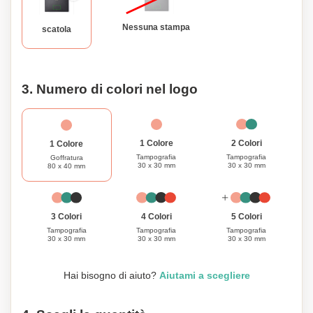
gli appassionati di scacchi o un cimelio prezioso per le
future generazioni. Liberare il tuo spirito competitivo e
Nessuna stampa
scatola
concediti alla bellezza di questo gioco senza tempo.
3. Numero di colori nel logo
1 Colore
2 Colori
1 Colore
Tampografia
Tampografia
Goffratura
30 x 30 mm
30 x 30 mm
80 x 40 mm
3 Colori
4 Colori
5 Colori
Tampografia
Tampografia
Tampografia
30 x 30 mm
30 x 30 mm
30 x 30 mm
Hai bisogno di aiuto?
Aiutami a scegliere