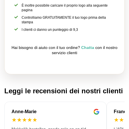
È inoltre possibile caricare il proprio logo alla seguente
pagina
Controlliamo GRATUITAMENTE il tuo logo prima della
stampa
I clienti ci danno un punteggio di 9,3
Hai bisogno di aiuto con il tuo ordine?
Chatta
con il nostro
servizio clienti
Leggi le recensioni dei nostri clienti
Anne-Marie
Franço
★
★
★
★
★
★
★