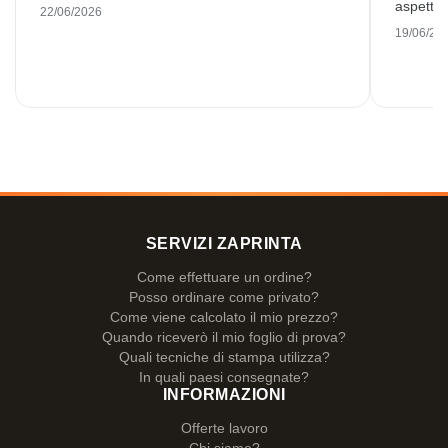
aspettat
22/06/2026
19/06/20
SERVIZI ZAPRINTA
Come effettuare un ordine?
Posso ordinare come privato?
Come viene calcolato il mio prezzo?
Quando riceverò il mio foglio di prova?
Quali tecniche di stampa utilizza?
In quali paesi consegnate?
INFORMAZIONI
Offerte lavoro