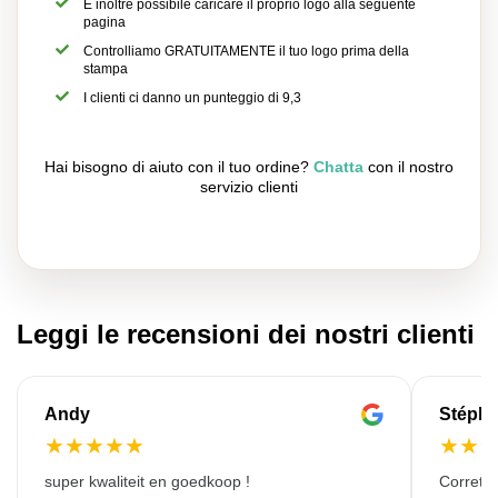
È inoltre possibile caricare il proprio logo alla seguente
pagina
Controlliamo GRATUITAMENTE il tuo logo prima della
stampa
I clienti ci danno un punteggio di 9,3
Hai bisogno di aiuto con il tuo ordine?
Chatta
con il nostro
servizio clienti
Leggi le recensioni dei nostri clienti
Andy
Stéph
★
★
★
★
★
★
★
super kwaliteit en goedkoop !
Corretto