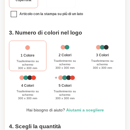
copertina
tuo nome o persino un design personalizzato sulla borsa.
Questo la rende un regalo unico e pieno di pensiero per te o
Articolo con la stampa su più di un lato
per qualcuno di speciale. Scegli la praticità, la durabilità e la
personalizzazione con la nostra Borsa Portaoggetti in
Maglia con Telaio Flessibile. Prendi la tua oggi e vivi l'ultima
3. Numero di colori nel logo
convenienza nel portare i tuoi effetti personali!
3 Colori
2 Colori
1 Colore
Trasferimento su
Trasferimento su
Trasferimento su
schermo
schermo
schermo
300 x 300 mm
300 x 300 mm
300 x 300 mm
4 Colori
5 Colori
Trasferimento su
Trasferimento su
schermo
schermo
300 x 300 mm
300 x 300 mm
Hai bisogno di aiuto?
Aiutami a scegliere
4. Scegli la quantità