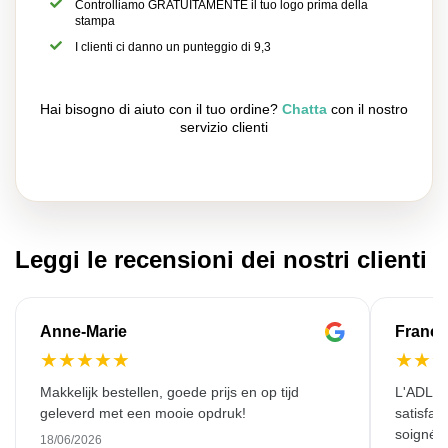
Controlliamo GRATUITAMENTE il tuo logo prima della
stampa
I clienti ci danno un punteggio di 9,3
Hai bisogno di aiuto con il tuo ordine?
Chatta
con il nostro
servizio clienti
Leggi le recensioni dei nostri clienti
Anne-Marie
Franço
★
★
★
★
★
★
★
Makkelijk bestellen, goede prijs en op tijd
L'ADL L
geleverd met een mooie opdruk!
satisfai
soigné e
18/06/2026