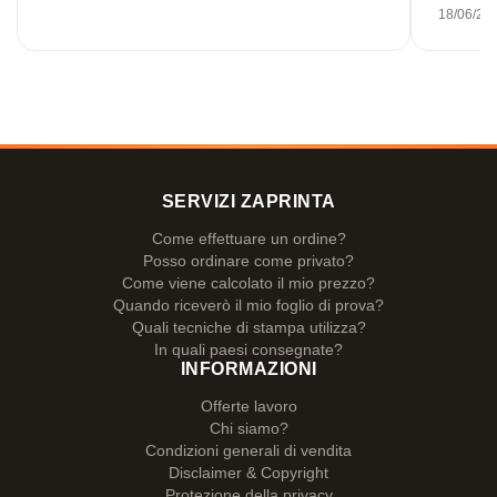
18/06/20
SERVIZI ZAPRINTA
Come effettuare un ordine?
Posso ordinare come privato?
Come viene calcolato il mio prezzo?
Quando riceverò il mio foglio di prova?
Quali tecniche di stampa utilizza?
In quali paesi consegnate?
INFORMAZIONI
Offerte lavoro
Chi siamo?
Condizioni generali di vendita
Disclaimer & Copyright
Protezione della privacy