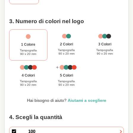
appassionato di falegnameria, un architetto o
semplicemente qualcuno che apprezza la precisione, il
nostro righello pieghevole di alta qualità è il compagno
3. Numero di colori nel logo
perfetto per le tue esigenze di misurazione.
3 Colori
2 Colori
1 Colore
Tampografia
Tampografia
Tampografia
90 x 20 mm
90 x 20 mm
90 x 20 mm
4 Colori
5 Colori
Tampografia
Tampografia
90 x 20 mm
90 x 20 mm
Hai bisogno di aiuto?
Aiutami a scegliere
4. Scegli la quantità