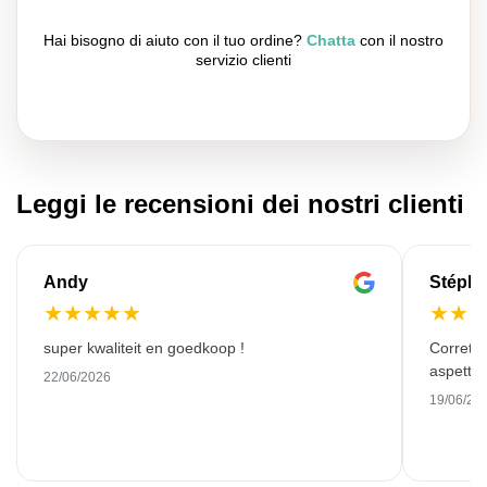
Hai bisogno di aiuto con il tuo ordine?
Chatta
con il nostro
servizio clienti
Leggi le recensioni dei nostri clienti
Andy
Stéph
★
★
★
★
★
★
★
super kwaliteit en goedkoop !
Corretto
aspettat
22/06/2026
19/06/20