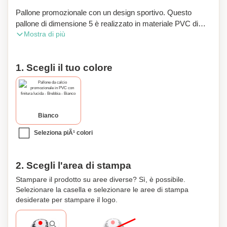
Pallone promozionale con un design sportivo. Questo
pallone di dimensione 5 è realizzato in materiale PVC di
Mostra di più
alta qualità con finitura lucida. Il pallone ha una costruzione
duratura con 32 pannelli cuciti a macchina e 3 strati per una
maggiore durabilità. Ha uno spessore di 2mm, che dà una
1. Scegli il tuo colore
sensazione solida e affidabile durante il gioco. La palla
presenta una valvola in gomma butilica e una camera d'aria
in lattice, garantendo un'eccellente ritenzione d'aria e
caratteristiche di rimbalzo ottimali. Arriva sgonfio e dovrà
essere gonfiato alla pressione desiderata al momento della
Bianco
consegna. Questo versatile pallone promozionale è perfetto
Seleziona piÃ¹ colori
per eventi sportivi, promozioni di squadra e omaggi. Può
essere personalizzato con il logo della tua azienda o design
personalizzato, rendendolo un ottimo strumento di
2. Scegli l'area di stampa
marketing. Gioca come un professionista e fai conoscere il
tuo marchio con questo pallone promozionale di alta
Stampare il prodotto su aree diverse? Sì, è possibile.
Selezionare la casella e selezionare le aree di stampa
qualità.
desiderate per stampare il logo.