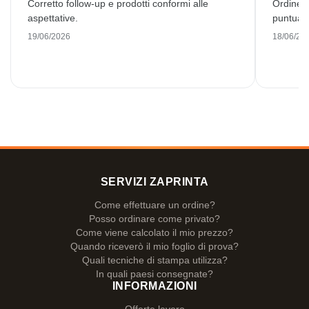
Corretto follow-up e prodotti conformi alle
Ordine 
aspettative.
puntuale
19/06/2026
18/06/20
SERVIZI ZAPRINTA
Come effettuare un ordine?
Posso ordinare come privato?
Come viene calcolato il mio prezzo?
Quando riceverò il mio foglio di prova?
Quali tecniche di stampa utilizza?
In quali paesi consegnate?
INFORMAZIONI