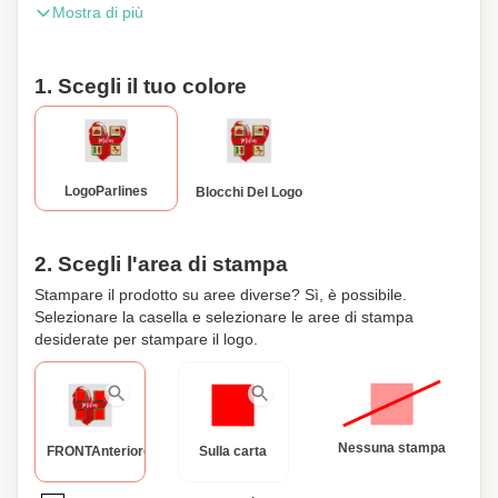
Mostra di più
carta d'auguri ci sono quattro ritagli, dove puoi posizionare
blocchetti di cioccolato con una lettera (A-Z), un numero (0-
9), un segno di punteggiatura (ad es. ! ? & @) o un simbolo
1. Scegli il tuo colore
come una faccina sorridente, un cuore, una renna o un
albero di Natale. La scelta è tutta tua!
LogoParlines
Blocchi Del Logo
2. Scegli l'area di stampa
Stampare il prodotto su aree diverse? Sì, è possibile.
Selezionare la casella e selezionare le aree di stampa
desiderate per stampare il logo.
Nessuna stampa
FRONTAnteriore
Sulla carta