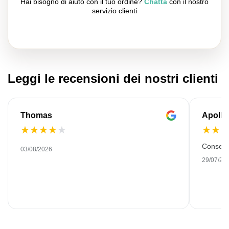
Hai bisogno di aiuto con il tuo ordine?
Chatta
con il nostro
servizio clienti
Leggi le recensioni dei nostri clienti
Thomas
Apollo
★
★
★
★
★
★
★
Consegn
03/08/2026
29/07/20