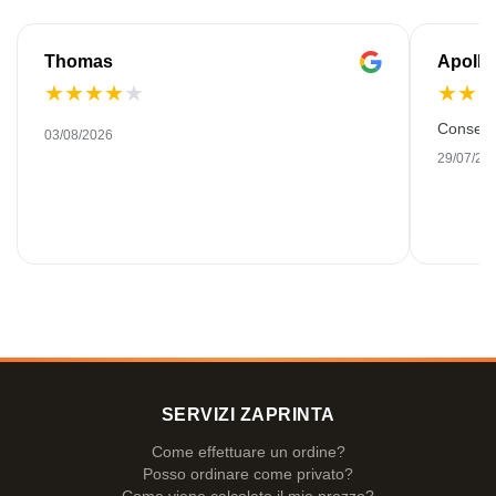
Thomas
Apollo
★
★
★
★
★
★
★
Consegn
03/08/2026
29/07/20
SERVIZI ZAPRINTA
Come effettuare un ordine?
Posso ordinare come privato?