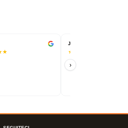
Joke
★
★
★
★
★
★
★
14/07/2026
›
SEGUITECI