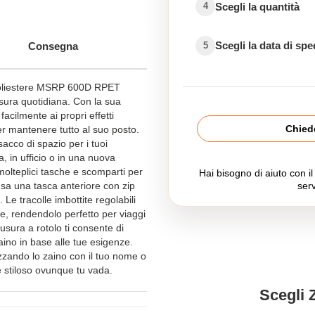
Scegli la quantità
4
Scegli la data di sp
Consegna
5
 poliestere MSRP 600D RPET
usura quotidiana. Con la sua
acilmente ai propri effetti
Chiede
er mantenere tutto al suo posto.
acco di spazio per i tuoi
, in ufficio o in una nuova
olteplici tasche e scomparti per
Hai bisogno di aiuto con i
lusa una tasca anteriore con zip
serv
 Le tracolle imbottite regolabili
le, rendendolo perfetto per viaggi
hiusura a rotolo ti consente di
aino in base alle tue esigenze.
zzando lo zaino con il tuo nome o
 stiloso ovunque tu vada.
Scegli 