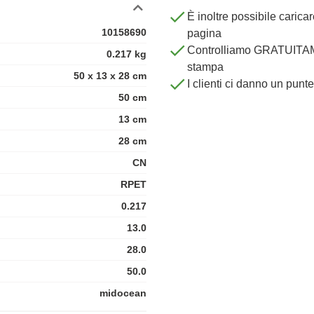
È inoltre possibile carica
10158690
pagina
Controlliamo GRATUITAME
0.217 kg
stampa
50 x 13 x 28 cm
I clienti ci danno un punt
50 cm
13 cm
28 cm
CN
RPET
0.217
13.0
28.0
50.0
midocean