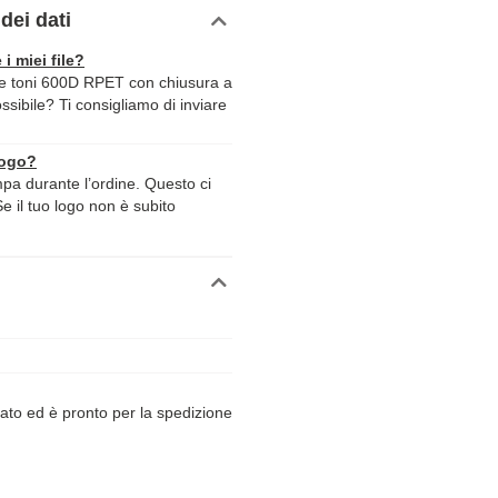
dei dati
 i miei file?
ue toni 600D RPET con chiusura a
ossibile? Ti consigliamo di inviare
logo?
ampa durante l’ordine. Questo ci
Se il tuo logo non è subito
ato ed è pronto per la spedizione