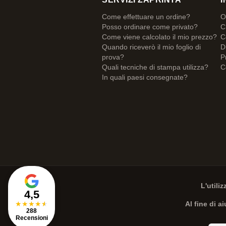
Come effettuare un ordine?
O
Posso ordinare come privato?
C
Come viene calcolato il mio prezzo?
C
Quando riceverò il mio foglio di
D
prova?
P
Quali tecniche di stampa utilizza?
C
In quali paesi consegnate?
L'utili
4,5
★
★
★
★
★
Al fine di a
288
Recensioni