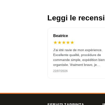
Leggi le recensi
Beatrice
★
★
★
★
★
J'ai été ravie de mon expérience.
Excellente qualité, procédure de
commande simple, expédition bien
organisée. Vraiment bravo, je
commanderai certainement à nou
22/07/2026
chez vous ! Merci.
SERVIZI ZAPRINTA
I