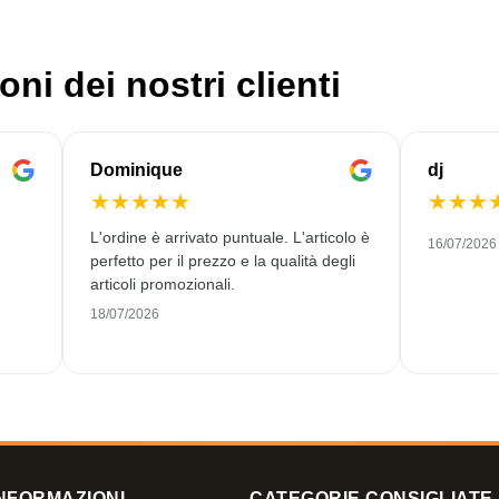
oni dei nostri clienti
Dominique
dj
★
★
★
★
★
★
★
★
L'ordine è arrivato puntuale. L'articolo è
16/07/2026
perfetto per il prezzo e la qualità degli
articoli promozionali.
18/07/2026
veau
NFORMAZIONI
CATEGORIE CONSIGLIATE