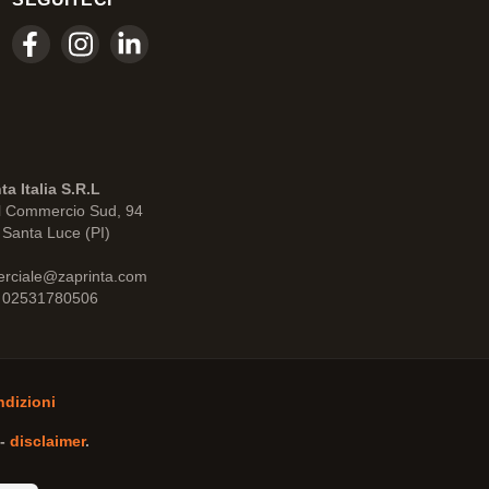
ta Italia S.R.L
l Commercio Sud, 94
Santa Luce (PI)
rciale@zaprinta.com
: 02531780506
ndizioni
-
disclaimer
.