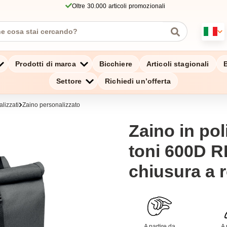
Oltre 30.000 articoli promozionali
Prodotti di marca
Bicchiere
Articoli stagionali
B
Settore
Richiedi un’offerta
lizzati
Zaino personalizzato
Zaino in pol
toni 600D 
chiusura a 
A partire da
A 