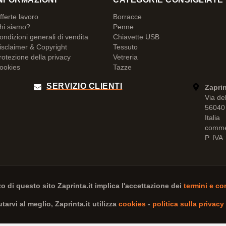
fferte lavoro
Borracce
hi siamo?
Penne
ondizioni generali di vendita
Chiavette USB
isclaimer & Copyright
Tessuto
rotezione della privacy
Vetreria
ookies
Tazze
SERVIZIO CLIENTI
Zaprin
Via de
56040 
Italia
comme
P. IVA
zzo di questo sito
Zaprinta.it
implica l'accettazione dei
termini e co
iutarvi al meglio,
Zaprinta.it
utilizza
cookies
-
politica sulla privacy