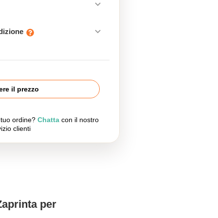
edizione
re il prezzo
l tuo ordine?
Chatta
con il nostro
izio clienti
Zaprinta per