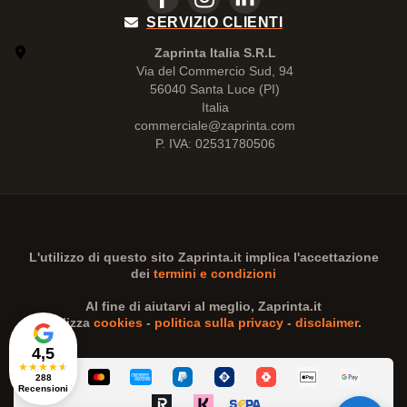
SERVIZIO CLIENTI
Zaprinta Italia S.R.L
Via del Commercio Sud, 94
56040 Santa Luce (PI)
Italia
commerciale@zaprinta.com
P. IVA: 02531780506
L'utilizzo di questo sito
Zaprinta.it
implica l'accettazione
dei
termini e condizioni
Al fine di aiutarvi al meglio,
Zaprinta.it
utilizza
cookies
-
politica sulla privacy
-
disclaimer
.
4,5
★
★
★
★
★
288
Recensioni