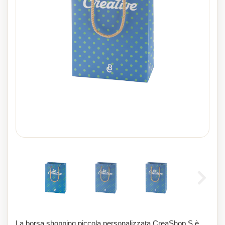
La borsa shopping piccola personalizzata CreaShop S è