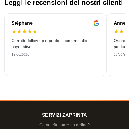
Leggi le recensioni dei nostri clienti
Stéphane
Anne-M
★
★
★
★
★
★
★
Corretto follow-up e prodotti conformi alle
Ordine 
aspettative.
puntuale
19/06/2026
18/06/20
SERVIZI ZAPRINTA
Come effettuare un ordine?