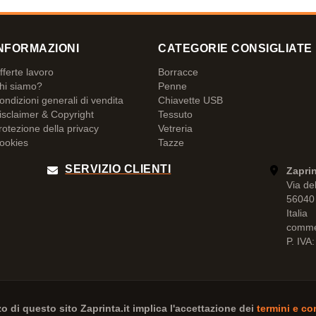
NFORMAZIONI
CATEGORIE CONSIGLIATE
fferte lavoro
Borracce
hi siamo?
Penne
ondizioni generali di vendita
Chiavette USB
isclaimer & Copyright
Tessuto
rotezione della privacy
Vetreria
ookies
Tazze
SERVIZIO CLIENTI
Zaprin
Via de
56040 
Italia
comme
P. IVA
zzo di questo sito
Zaprinta.it
implica l'accettazione dei
termini e co