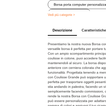
Borsa porta computer personalizza
Zaino personalizzato
Vedi più categorie >
Zaino con coulisse personalizzabil
Descrizione
Caratteristiche
Presentiamo la nostra nuova Borsa co
versatile borsa è perfetta per portare tu
Con un ampio scompartimento princip
coulisse in cotone, puoi accedere facilm
mantenendoli al sicuro. La borsa dispo
anteriore con cerniera colorata che agg
funzionalità. Progettata tenendo a ment
con Coulisse Grande può sopportare u
perfetta per trasportare oggetti pesan
stia andando in palestra, facendo un vi
semplicemente facendo commissioni, qu
rende la nostra Borsa con Coulisse Gr
può essere personalizzata per adattarsi 
gamma di colori e aggiungi il tuo rica