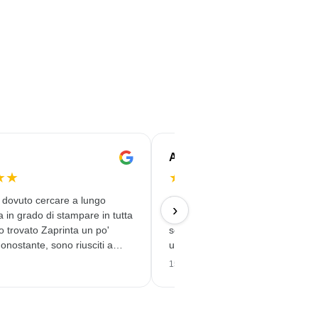
Andrea
★
★
★
★
★
★
★
 dovuto cercare a lungo
Die bedruckten Edelstahlflasche
›
 in grado di stampare in tutta
Model ´Felix` für unsere Konfere
o trovato Zaprinta un po'
sehen klasse aus. Es hat alles p
nonostante, sono riusciti a
und reibungslos geklappt.
mi puntualmente 250 tazze
15/06/2026
splendidamente stampate.
 soddisfatto. Grazie mille!