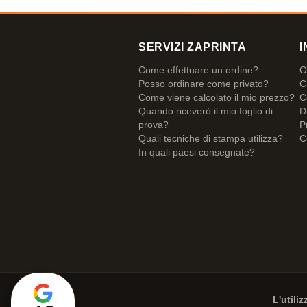
SERVIZI ZAPRINTA
I
Come effettuare un ordine?
O
Posso ordinare come privato?
C
Come viene calcolato il mio prezzo?
C
Quando riceverò il mio foglio di
D
prova?
P
Quali tecniche di stampa utilizza?
C
In quali paesi consegnate?
L'utili