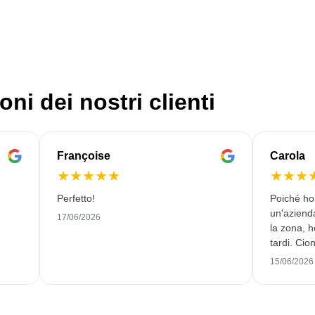
oni dei nostri clienti
Françoise
Carola
★
★
★
★
★
★
★
★
Perfetto!
Poiché ho
un'azienda
17/06/2026
la zona, h
tardi. Cio
consegnar
15/06/2026
smaltate 
Sono molto