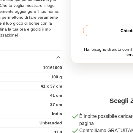
Che tu voglia mostrare il logo
cemente aggiungere il tuo nome,
ti permettono di fare veramente
 il tuo gioco di borse con la
a la tua ora e goditi il mix
Chiede
lizzazione!
Hai bisogno di aiuto con i
serv
10161000
100 g
41 x 37 cm
41 cm
Scegli 
37 cm
India
È inoltre possibile carica
Unbranded
pagina
Controlliamo GRATUITAME
37.0