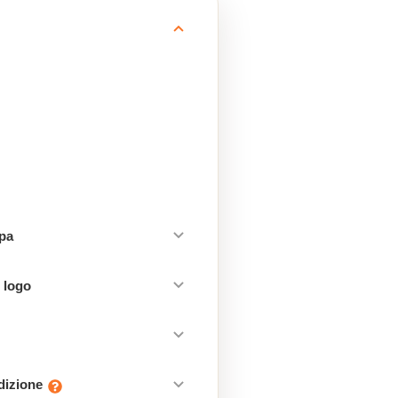
mpa
 logo
edizione