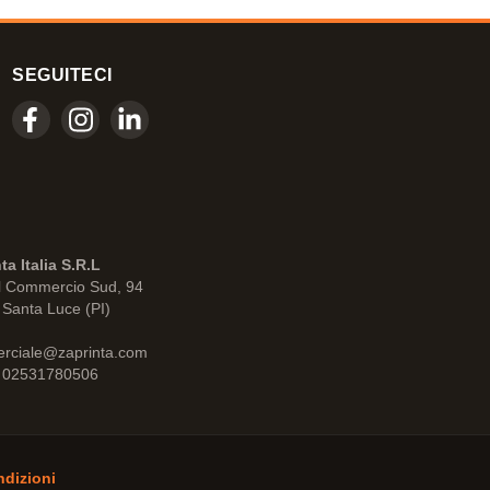
SEGUITECI
ta Italia S.R.L
l Commercio Sud, 94
Santa Luce (PI)
rciale@zaprinta.com
: 02531780506
ndizioni