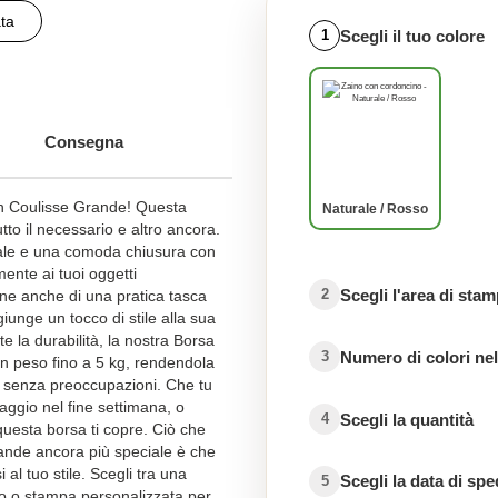
ta
Scegli il tuo colore
1
e
Consegna
n Coulisse Grande! Questa
Naturale / Rosso
tto il necessario e altro ancora.
ale e una comoda chiusura con
ente ai tuoi oggetti
Scegli l'area di sta
2
ne anche di una pratica tasca
iunge un tocco di stile alla sua
e la durabilità, la nostra Borsa
Numero di colori nel
3
n peso fino a 5 kg, rendendola
ti senza preoccupazioni. Che tu
aggio nel fine settimana, o
Scegli la quantità
4
esta borsa ti copre. Ciò che
ande ancora più speciale è che
al tuo stile. Scegli tra una
Scegli la data di sp
5
mo o stampa personalizzata per