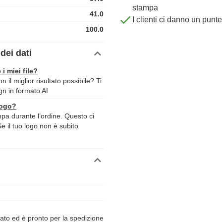
stampa
41.0
I clienti ci danno un punt
100.0
dei dati
 i miei file?
il miglior risultato possibile? Ti
ign in formato AI
logo?
ampa durante l’ordine. Questo ci
Se il tuo logo non è subito
ato ed è pronto per la spedizione