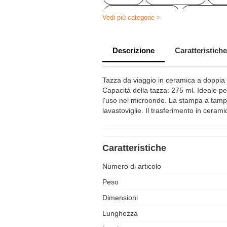
Coffe to go cups
coffee-to-
Vedi più categorie >
Borracce e tazze personalizzate
Descrizione
Caratteristiche
Tazza da viaggio in ceramica a doppia 
Capacità della tazza: 275 ml. Ideale p
l'uso nel microonde. La stampa a tamp
lavastoviglie. Il trasferimento in ceramic
Caratteristiche
Numero di articolo
Peso
Dimensioni
Lunghezza