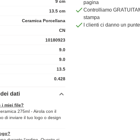
9 cm
pagina
Controlliamo GRATUITAME
13.5 cm
stampa
Ceramica Porcellana
I clienti ci danno un punt
CN
10180923
9.0
9.0
13.5
0.428
dei dati
 i miei file?
ramica 275ml - Airola con il
mo di inviare il tuo logo o design
logo?
ampa durante l’ordine. Questo ci