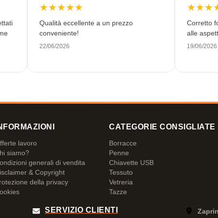
★
★
★
★
★
★
★
★
ttati
Qualità eccellente a un prezzo
Corretto f
ome
conveniente!
alle aspett
22/06/2026
19/06/2026
NFORMAZIONI
CATEGORIE CONSIGLIATE
fferte lavoro
Borracce
hi siamo?
Penne
ondizioni generali di vendita
Chiavette USB
isclaimer & Copyright
Tessuto
rotezione della privacy
Vetreria
ookies
Tazze
SERVIZIO CLIENTI
Zaprin