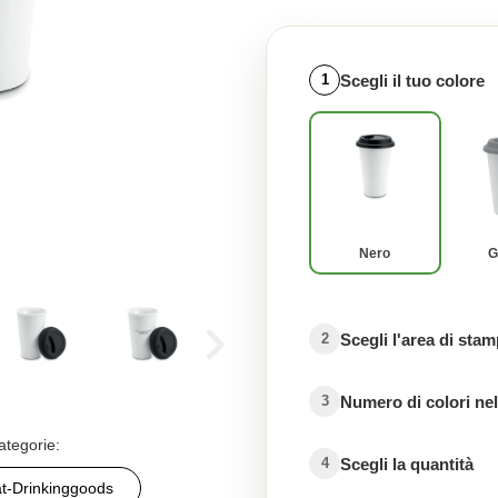
Scegli il tuo colore
1
Nero
G
Scegli l'area di sta
2
Numero di colori nel
3
ategorie:
Scegli la quantità
4
t-Drinkinggoods