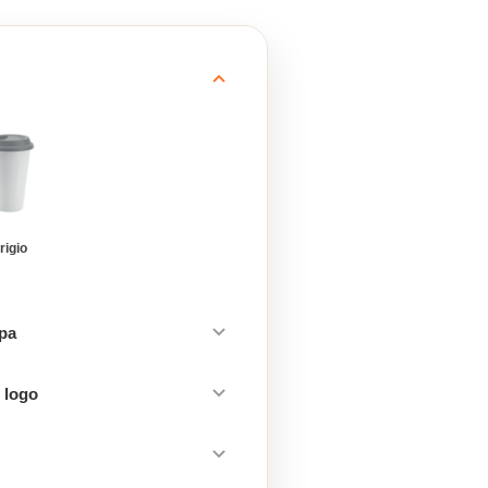
rigio
mpa
 logo