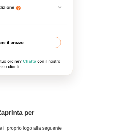
edizione
re il prezzo
l tuo ordine?
Chatta
con il nostro
izio clienti
Zaprinta per
re il proprio logo alla seguente