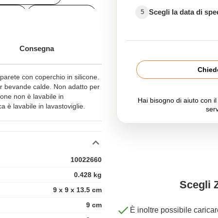
Scegli la data di sp
5
go-ch
coffee-to-go-lq
Consegna
Chiede
parete con coperchio in silicone.
er bevande calde. Non adatto per
one non è lavabile in
Hai bisogno di aiuto con i
a è lavabile in lavastoviglie.
serv
10022660
0.428 kg
Scegli 
9 x 9 x 13.5 cm
9 cm
È inoltre possibile carica