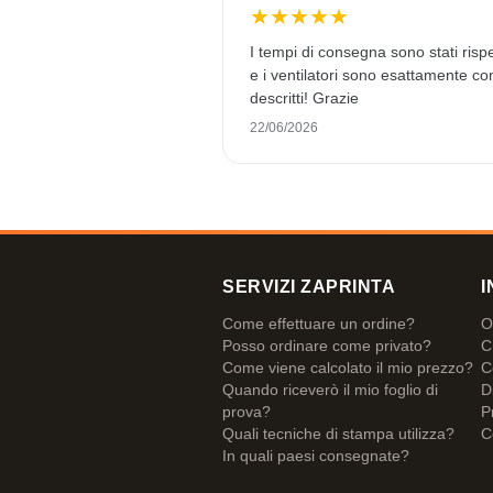
★
★
★
★
★
I tempi di consegna sono stati rispe
e i ventilatori sono esattamente c
descritti! Grazie
22/06/2026
SERVIZI ZAPRINTA
I
Come effettuare un ordine?
O
Posso ordinare come privato?
C
Come viene calcolato il mio prezzo?
C
Quando riceverò il mio foglio di
D
prova?
P
Quali tecniche di stampa utilizza?
C
In quali paesi consegnate?