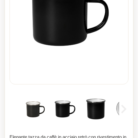
Elegante tazza da caffè in acciaio retrò con rivestimento in