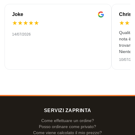
Joke
Christ
★
★
★
★
★
★
★
Qualità e
14/07/2026
nota è s
trovano 
Niente con
al giorno
10/07/20
potessi,
SERVIZI ZAPRINTA
Come effettuare un ordine?
Posso ordinare come privato?
Come viene calcolato il mio prezzo?