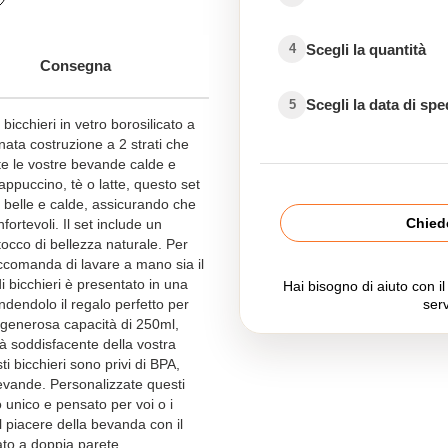
Scegli la quantità
4
Consegna
Scegli la data di sp
5
bicchieri in vetro borosilicato a
nata costruzione a 2 strati che
te le vostre bevande calde e
appuccino, tè o latte, questo set
e belle e calde, assicurando che
Chiede
ortevoli. Il set include un
occo di bellezza naturale. Per
accomanda di lavare a mano sia il
di bicchieri è presentato in una
Hai bisogno di aiuto con i
endendolo il regalo perfetto per
serv
 generosa capacità di 250ml,
à soddisfacente della vostra
ti bicchieri sono privi di BPA,
evande. Personalizzate questi
o unico e pensato per voi o i
l piacere della bevanda con il
cato a doppia parete.