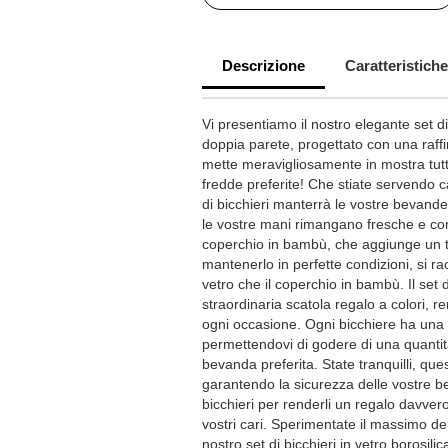
Descrizione
Caratteristiche
Vi presentiamo il nostro elegante set di 
doppia parete, progettato con una raffi
mette meravigliosamente in mostra tut
fredde preferite! Che stiate servendo c
di bicchieri manterrà le vostre bevand
le vostre mani rimangano fresche e conf
coperchio in bambù, che aggiunge un t
mantenerlo in perfette condizioni, si r
vetro che il coperchio in bambù. Il set 
straordinaria scatola regalo a colori, r
ogni occasione. Ogni bicchiere ha una
permettendovi di godere di una quantit
bevanda preferita. State tranquilli, ques
garantendo la sicurezza delle vostre b
bicchieri per renderli un regalo davver
vostri cari. Sperimentate il massimo de
nostro set di bicchieri in vetro borosili