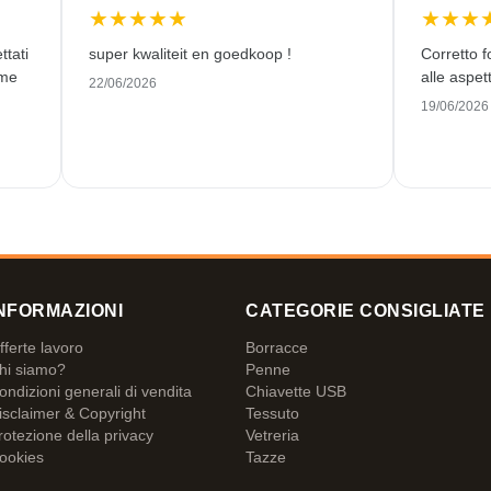
★
★
★
★
★
★
★
★
ttati
super kwaliteit en goedkoop !
Corretto f
ome
alle aspett
22/06/2026
19/06/2026
NFORMAZIONI
CATEGORIE CONSIGLIATE
fferte lavoro
Borracce
hi siamo?
Penne
ondizioni generali di vendita
Chiavette USB
isclaimer & Copyright
Tessuto
rotezione della privacy
Vetreria
ookies
Tazze