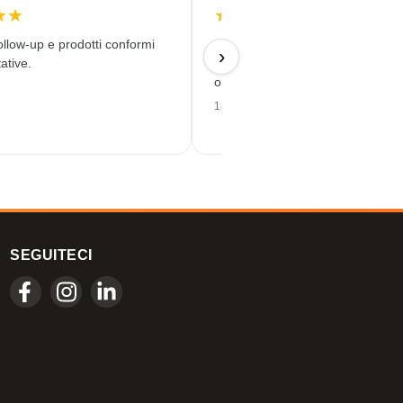
★
★
★
★
★
★
★
ollow-up e prodotti conformi
Ordine semplice, buon prezzo e
›
ative.
consegna puntuale con una stam
ottima qualità!
18/06/2026
SEGUITECI