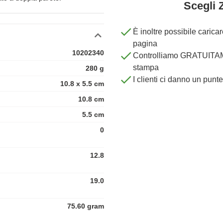
Scegli 
È inoltre possibile carica
pagina
10202340
Controlliamo GRATUITAME
stampa
280 g
I clienti ci danno un punt
10.8 x 5.5 cm
10.8 cm
5.5 cm
0
12.8
19.0
75.60 gram