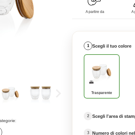
A partire da
A 
Scegli il tuo colore
1
Trasparente
Scegli l'area di sta
2
ategorie:
Numero di colori nel
3