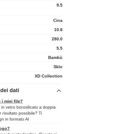
9.5
Cina
10.8
280.0
5.5
Bambù
Sklo
XD Collection
dei dati
 i miei file?
 in vetro borosilicato a doppia
 risultato possibile? Ti
ign in formato AI
logo?