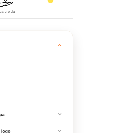
partire da
mpa
 logo