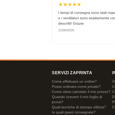
★
★
★
★
★
I tempi di consegna sono stati rispe
e i ventilatori sono esattamente c
descritti! Grazie
22/06/2026
SERVIZI ZAPRINTA
I
Come effettuare un ordine?
O
Posso ordinare come privato?
C
Come viene calcolato il mio prezzo?
C
Quando riceverò il mio foglio di
D
prova?
P
Quali tecniche di stampa utilizza?
C
In quali paesi consegnate?