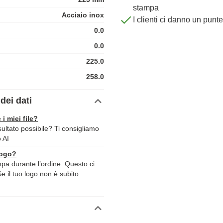
stampa
Acciaio inox
I clienti ci danno un punt
0.0
0.0
225.0
258.0
dei dati
 i miei file?
sultato possibile? Ti consigliamo
o AI
logo?
ampa durante l’ordine. Questo ci
Se il tuo logo non è subito