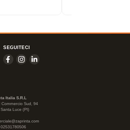
SEGUITECI
ta Italia S.R.L
l Commercio Sud, 94
Santa Luce (PI)
rciale@zaprinta.com
: 02531780506