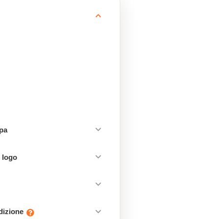
mpa
 logo
edizione