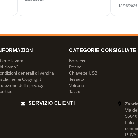
18/06/2026
NFORMAZIONI
CATEGORIE CONSIGLIATE
fferte lavoro
Borracce
hi siamo?
Penne
ondizioni generali di vendita
Chiavette USB
isclaimer & Copyright
Tessuto
rotezione della privacy
Vetreria
ookies
Tazze
SERVIZIO CLIENTI
Zaprin
Via de
56040 
Italia
comme
P. IVA