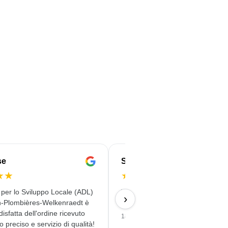
se
Serife
★
★
★
★
★
★
★
 per lo Sviluppo Locale (ADL)
Veloce, affidabile e con consegna
›
n-Plombières-Welkenraedt è
qualità
isfatta dell'ordine ricevuto
18/06/2026
o preciso e servizio di qualità!