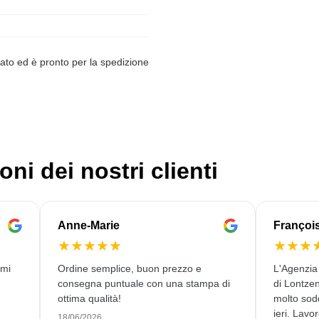
ato ed è pronto per la spedizione
oni dei nostri clienti
Anne-Marie
Françoi
★
★
★
★
★
★
★
★
rmi
Ordine semplice, buon prezzo e
L'Agenzia
consegna puntuale con una stampa di
di Lontze
ottima qualità!
molto sodd
ieri. Lavor
18/06/2026