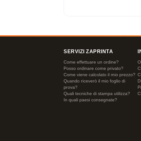
SERVIZI ZAPRINTA
I
Come effettuare un ordine?
O
Posso ordinare come privato?
C
Come viene calcolato il mio prezzo?
C
Quando riceverò il mio foglio di
D
prova?
P
Quali tecniche di stampa utilizza?
C
In quali paesi consegnate?