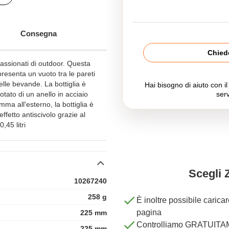
Consegna
Chiede
passionati di outdoor. Questa
resenta un vuoto tra le pareti
elle bevande. La bottiglia è
Hai bisogno di aiuto con i
otato di un anello in acciaio
serv
ma all'esterno, la bottiglia è
fetto antiscivolo grazie al
,45 litri
Scegli 
10267240
258 g
È inoltre possibile carica
pagina
225 mm
Controlliamo GRATUITAME
225 mm