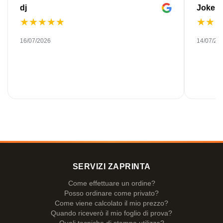
dj
Joke
★
★
★
★
★
★
★
16/07/2026
14/07/20
SERVIZI ZAPRINTA
Come effettuare un ordine?
Posso ordinare come privato?
Come viene calcolato il mio prezzo?
Quando riceverò il mio foglio di prova?