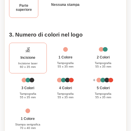
stesso. Vivi la comodità della ricarica wireless con il nostro
Nessuna stampa
Parte
Caricabatterie Wireless in Bambù con Doppio
superiore
Caricabatteria. Resta alimentato senza l'inconveniente dei
cavi e goditi il design elegante che si adatta a qualsiasi
ambiente.
3. Numero di colori nel logo
1 Colore
2 Colori
Incisione
Tampografia
Tampografia
Incisione laser
55 x 35 mm
55 x 35 mm
60 x 35 mm
3 Colori
4 Colori
5 Colori
Tampografia
Tampografia
Tampografia
55 x 35 mm
55 x 35 mm
55 x 35 mm
1 Colore
Stampa serigrafica
70 x 40 mm