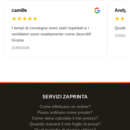
camille
Andy
★
★
★
★
★
★
★
I tempi di consegna sono stati rispettati e i
Qualità 
ventilatori sono esattamente come descritti!
22/06/20
Grazie
22/06/2026
SERVIZI ZAPRINTA
Come effettuare un ordine?
Posso ordinare come privato?
Come viene calcolato il mio prezzo?
Quando riceverò il mio foglio di prova?
Quali tecniche di stampa utilizza?