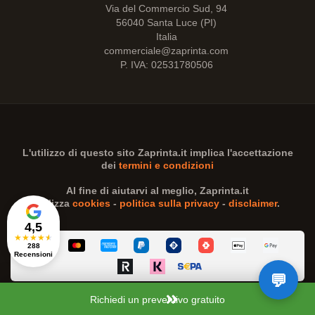
Via del Commercio Sud, 94
56040 Santa Luce (PI)
Italia
commerciale@zaprinta.com
P. IVA: 02531780506
L'utilizzo di questo sito
Zaprinta.it
implica l'accettazione
dei
termini e condizioni
Al fine di aiutarvi al meglio,
Zaprinta.it
utilizza
cookies
-
politica sulla privacy
-
disclaimer
.
4,5
★
★
★
★
★
288
Recensioni
Richiedi un preventivo gratuito