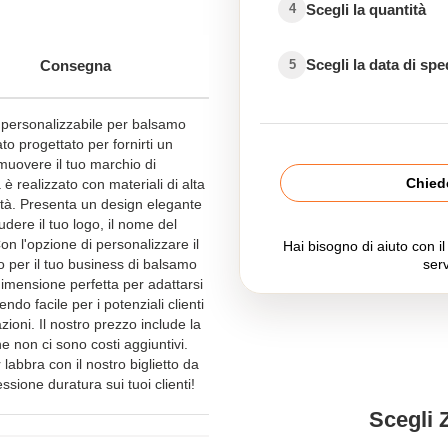
Scegli la quantità
4
Scegli la data di sp
Consegna
5
ta personalizzabile per balsamo
to progettato per fornirti un
uovere il tuo marchio di
Chiede
 è realizzato con materiali di alta
vità. Presenta un design elegante
dere il tuo logo, il nome del
on l'opzione di personalizzare il
Hai bisogno di aiuto con i
o per il tuo business di balsamo
serv
a dimensione perfetta per adattarsi
ndo facile per i potenziali clienti
ioni. Il nostro prezzo include la
he non ci sono costi aggiuntivi.
labbra con il nostro biglietto da
ssione duratura sui tuoi clienti!
Scegli 