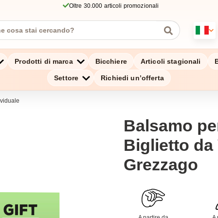
Oltre 30.000 articoli promozionali
Prodotti di marca
Bicchiere
Articoli stagionali
B
Settore
Richiedi un’offerta
viduale
Balsamo pe
Biglietto da 
Grezzago
A partire da
A 