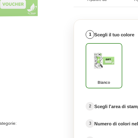
Scegli il tuo colore
1
Bianco
Scegli l'area di sta
2
ategorie:
Numero di colori nel
3