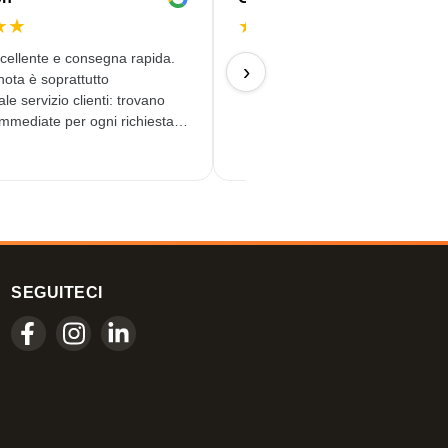
★
★
★
★
★
★
★
ccellente e consegna rapida.
09/07/2026
›
ota è soprattutto
ale servizio clienti: trovano
immediate per ogni richiesta.
nversazioni automatizzate.
 al giorno d'oggi. Un servizio
, darei anche
SEGUITECI