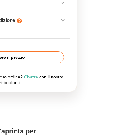
edizione
re il prezzo
l tuo ordine?
Chatta
con il nostro
izio clienti
Zaprinta per