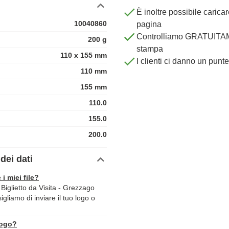
È inoltre possibile carica
10040860
pagina
Controlliamo GRATUITAME
200 g
stampa
110 x 155 mm
I clienti ci danno un punt
110 mm
155 mm
110.0
155.0
200.0
dei dati
 i miei file?
iglietto da Visita - Grezzago
sigliamo di inviare il tuo logo o
logo?