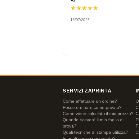
★
★
★
★
★
16/07/2026
SERVIZI ZAPRINTA
I
Come effettuare un ordine?
O
Posso ordinare come privato?
C
Come viene calcolato il mio prezzo?
C
Quando riceverò il mio foglio di
D
prova?
P
Quali tecniche di stampa utilizza?
C
In quali paesi consegnate?