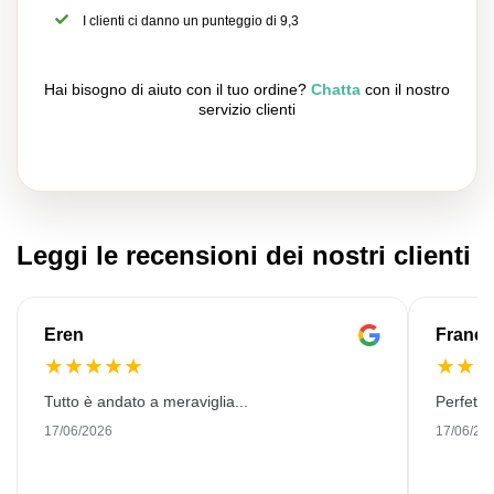
I clienti ci danno un punteggio di 9,3
Hai bisogno di aiuto con il tuo ordine?
Chatta
con il nostro
servizio clienti
Leggi le recensioni dei nostri clienti
Eren
Franço
★
★
★
★
★
★
★
Tutto è andato a meraviglia...
Perfetto
17/06/2026
17/06/20