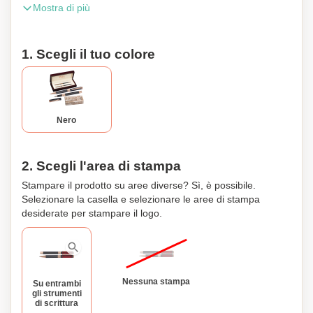
Mostra di più
metallo dal look carbonio. Questo set viene consegnato in
una nobile scatola di legno di alta qualità. La tua pubblicità
sarà incisa su entrambi gli strumenti di scrittura.
1. Scegli il tuo colore
Personalizzazione disponibile.
Nero
2. Scegli l'area di stampa
Stampare il prodotto su aree diverse? Sì, è possibile.
Selezionare la casella e selezionare le aree di stampa
desiderate per stampare il logo.
Nessuna stampa
Su entrambi
gli strumenti
di scrittura