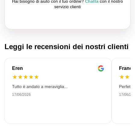
Hai bisogno di aiuto con il tuo ordine?
Chatta
con il nostro
servizio clienti
Leggi le recensioni dei nostri clienti
Eren
Franço
★
★
★
★
★
★
★
Tutto è andato a meraviglia...
Perfetto
17/06/2026
17/06/20