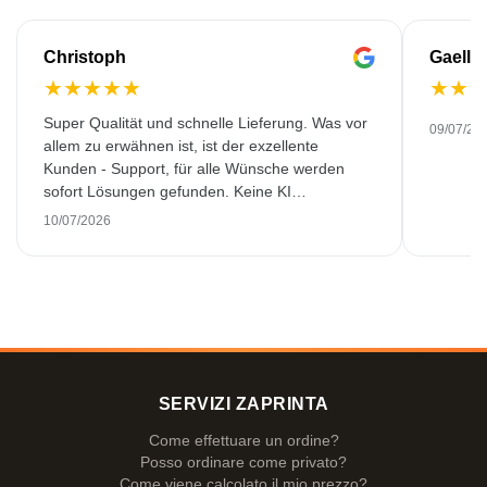
Christoph
Gaelle
★
★
★
★
★
★
★
Super Qualität und schnelle Lieferung. Was vor
09/07/20
allem zu erwähnen ist, ist der exzellente
Kunden - Support, für alle Wünsche werden
sofort Lösungen gefunden. Keine KI
Gespräche. Sehr selten heutzutage. Top
10/07/2026
Leistung. Würde noch mehr Sterne hergeben,
wenn es ginge.
SERVIZI ZAPRINTA
Come effettuare un ordine?
Posso ordinare come privato?
Come viene calcolato il mio prezzo?