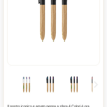
Il nostro iconico e amato penna a sfera 4 Colori è ora