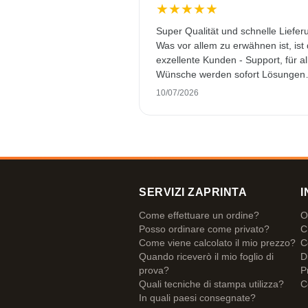
★
★
★
★
★
Super Qualität und schnelle Liefer
Was vor allem zu erwähnen ist, ist
exzellente Kunden - Support, für al
Wünsche werden sofort Lösungen
gefunden. Keine KI Gespräche. Se
10/07/2026
selten heutzutage. Top Leistung. 
noch mehr Sterne hergeben, wenn
ginge.
SERVIZI ZAPRINTA
I
Come effettuare un ordine?
O
Posso ordinare come privato?
C
Come viene calcolato il mio prezzo?
C
Quando riceverò il mio foglio di
D
prova?
P
Quali tecniche di stampa utilizza?
C
In quali paesi consegnate?