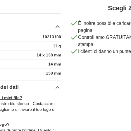
Scegli 
È inoltre possibile carica
pagina
10213100
Controlliamo GRATUITAME
stampa
11 g
I clienti ci danno un punt
14 x 138 mm
14 mm
138 mm
dei dati
 i miei file?
stro blu sferico - Costacciaro
sigliamo di inviare il tuo logo o
logo?
ampa durante l’ordine. Questo ci