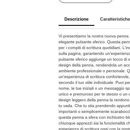
Descrizione
Caratteristiche
Vi presentiamo la nostra nuova penna a
elegante pulsante sferico. Questa pen
per i compiti di scrittura quotidiani. L'
sulla pagina, garantendo un'esperienza d
pulsante sferico aggiunge un tocco di e
design della penna, rendendola un acces
ambiente professionale o personale. Q
un'esperienza di scrittura confortevol
secondo il tuo stile individuale. Puoi p
nome, le tue iniziali o un messaggio s
unico e premuroso per te stesso o un 
design leggero della penna la rendono
tu vada. Che tu stia prendendo appunti
importanti o semplicemente scarabocch
questa penna a sfera con inchiostro b
chiunque apprezzi sia la funzionalità che
esperienza di scrittura oggi con la nos