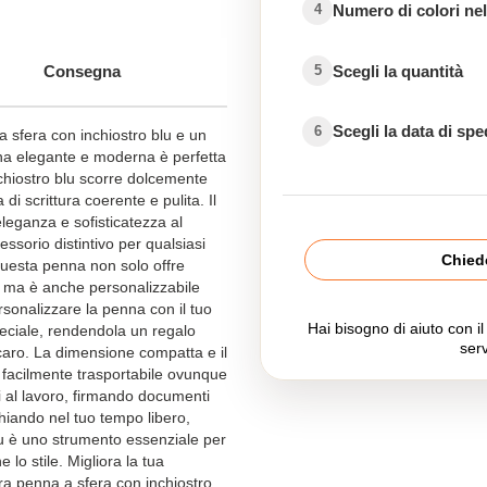
Numero di colori nel
4
Scegli la quantità
Consegna
5
Scegli la data di sp
6
 sfera con inchiostro blu e un
na elegante e moderna è perfetta
inchiostro blu scorre dolcemente
i scrittura coerente e pulita. Il
leganza e sofisticatezza al
sorio distintivo per qualsiasi
Chiede
uesta penna non solo offre
e, ma è anche personalizzabile
ersonalizzare la penna con il tuo
Hai bisogno di aiuto con i
peciale, rendendola un regalo
serv
caro. La dimensione compatta e il
 facilmente trasportabile ovunque
 al lavoro, firmando documenti
iando nel tuo tempo libero,
lu è uno strumento essenziale per
 lo stile. Migliora la tua
tra penna a sfera con inchiostro