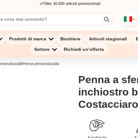
Oltre 30.000 articoli promozionali
Prodotti di marca
Bicchiere
Articoli stagionali
B
Settore
Richiedi un’offerta
personalizzati
Penna personalizzata
Penna a sfe
inchiostro b
Costacciar
A partire da
A 