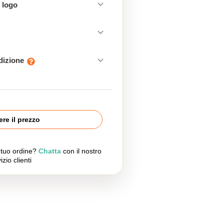
 logo
edizione
re il prezzo
l tuo ordine?
Chatta
con il nostro
izio clienti