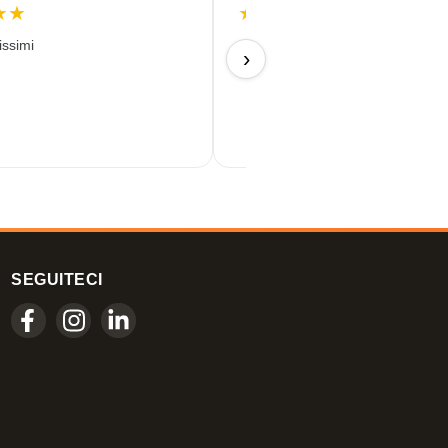
★
★
★
★
★
★
★
issimi
09/07/2026
›
SEGUITECI