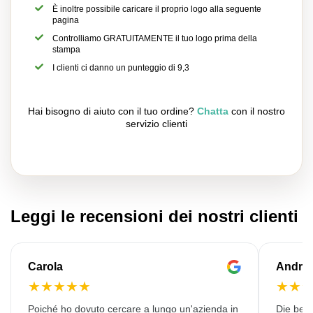
È inoltre possibile caricare il proprio logo alla seguente
pagina
Controlliamo GRATUITAMENTE il tuo logo prima della
stampa
I clienti ci danno un punteggio di 9,3
Hai bisogno di aiuto con il tuo ordine?
Chatta
con il nostro
servizio clienti
Leggi le recensioni dei nostri clienti
Carola
Andre
★
★
★
★
★
★
★
Poiché ho dovuto cercare a lungo un'azienda in
Die bedr