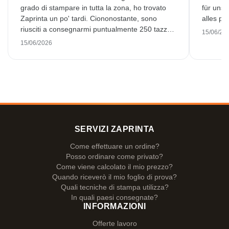
grado di stampare in tutta la zona, ho trovato
für unse
Zaprinta un po' tardi. Ciononostante, sono
alles pr
riusciti a consegnarmi puntualmente 250 tazze
15/06/20
smaltate splendidamente stampate. Sono molto
15/06/2026
soddisfatto. Grazie mille!
SERVIZI ZAPRINTA
Come effettuare un ordine?
Posso ordinare come privato?
Come viene calcolato il mio prezzo?
Quando riceverò il mio foglio di prova?
Quali tecniche di stampa utilizza?
In quali paesi consegnate?
INFORMAZIONI
Offerte lavoro