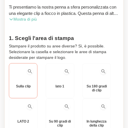
Ti presentiamo la nostra penna a sfera personalizzata con
una elegante clip a fiocco in plastica. Questa penna di alta
Mostra di più
qualità presenta una ricarica in plastica X20, che garantisce
una scrittura fluida e costante. La penna è progettata con
un corpo hardcolor, che garantisce durata e un aspetto
1. Scegli l'area di stampa
elegante. Dotata di una ricarica blu, offre un colore
d'inchiostro audace e vibrante. Realizzata in Germania,
Stampare il prodotto su aree diverse? Sì, è possibile.
questa penna è un simbolo di eccezionale maestria
Selezionare la casella e selezionare le aree di stampa
artigianale e precisione ingegneristica. Che tu stia
desiderate per stampare il logo.
prendendo appunti, firmando documenti o semplicemente
esprimendo la tua creatività, questa penna è la compagna
perfetta per qualsiasi compito di scrittura. Quello che
distingue questa penna è la sua capacità di essere
Sulla clip
lato 1
Su 180 gradi
personalizzata con il tuo nome o un messaggio, rendendola
di clip
un regalo premuroso e unico per te o per un essere caro.
Aggiungi un tocco di eleganza e sofisticatezza alla tua
esperienza di scrittura con la nostra penna a sfera
personalizzata.
LATO 2
Su 90 gradi di
In lunghezza
clip
della clip