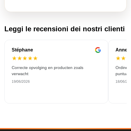
Leggi le recensioni dei nostri clienti
Stéphane
Anne-M
★
★
★
★
★
★
★
Correcte opvolging en producten zoals
Ordine 
verwacht
puntuale
19/06/2026
18/06/20