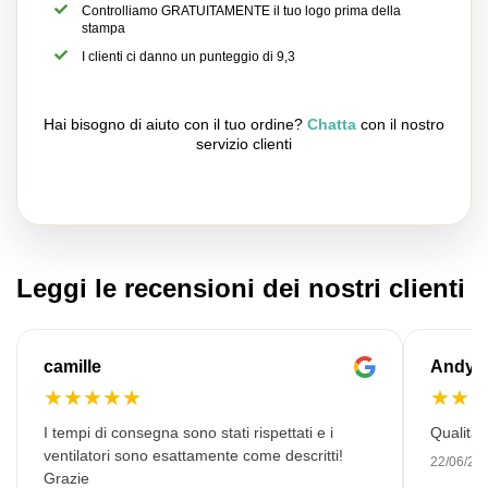
Controlliamo GRATUITAMENTE il tuo logo prima della
stampa
I clienti ci danno un punteggio di 9,3
Hai bisogno di aiuto con il tuo ordine?
Chatta
con il nostro
servizio clienti
Leggi le recensioni dei nostri clienti
camille
Andy
★
★
★
★
★
★
★
I tempi di consegna sono stati rispettati e i
Qualità 
ventilatori sono esattamente come descritti!
22/06/20
Grazie