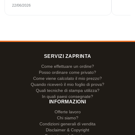
22/06/2026
SERVIZI ZAPRINTA
Come effettuare un ordine?
Posso ordinare come privato?
Come viene calcolato il mio prezzo?
Quando riceverò il mio foglio di prova?
Quali tecniche di stampa utilizza?
In quali paesi consegnate?
INFORMAZIONI
Offerte lavoro
Chi siamo?
Condizioni generali di vendita
Disclaimer & Copyright