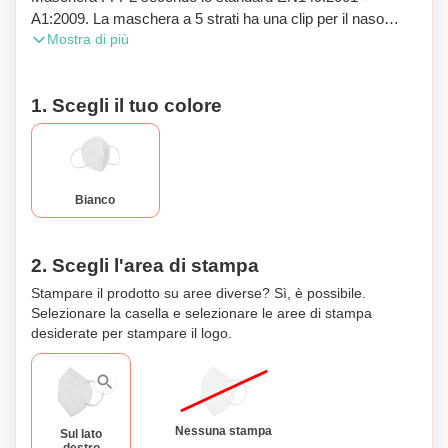
A1:2009. La maschera a 5 strati ha una clip per il naso
Mostra di più
integrata per adattarsi alla forma del viso e due asole per le
orecchie. Il corpo della maschera è fatto di strati di vello
non tessuto, vello filtrante 'meltblown' e cotone. Stampiamo
1. Scegli il tuo colore
la tua pubblicità su un lato della maschera. Questo prodotto
può anche essere personalizzato.
Bianco
2. Scegli l'area di stampa
Stampare il prodotto su aree diverse? Sì, è possibile.
Selezionare la casella e selezionare le aree di stampa
desiderate per stampare il logo.
Nessuna stampa
Sul lato