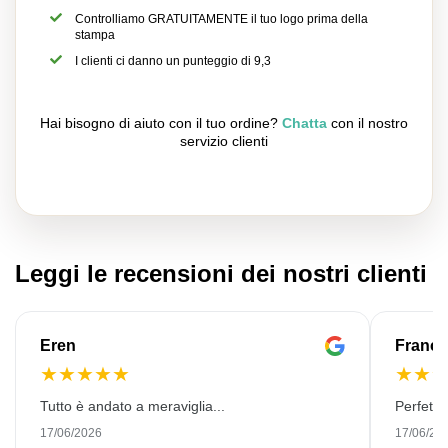
Controlliamo GRATUITAMENTE il tuo logo prima della
stampa
I clienti ci danno un punteggio di 9,3
Hai bisogno di aiuto con il tuo ordine?
Chatta
con il nostro
servizio clienti
Leggi le recensioni dei nostri clienti
Eren
Franço
★
★
★
★
★
★
★
Tutto è andato a meraviglia...
Perfetto
17/06/2026
17/06/20