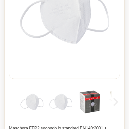
Maschera FFP2 secondo lo standard EN149:2001 +