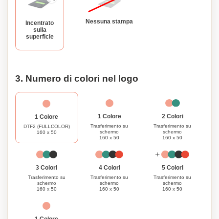
friendly. Per la tua sicurezza, il nostro tappetino rispetta i
requisiti di sicurezza, incorporando un sistema di
Nessuna stampa
Incentrato
protezione dal surriscaldamento, un sistema di protezione
sulla
superficie
dall'eccesso di carica e un sistema di blocco per prevenire
i cortocircuiti. Personalizza questo tappetino con il tuo logo
o messaggio, rendendolo un perfetto articolo promozionale
o regalo. Unisciti a noi nella missione di preservare il nostro
3. Numero di colori nel logo
pianeta scegliendo il nostro Tappetino Pieghevole della
Linea Natura.
1 Colore
2 Colori
1 Colore
Trasferimento su
Trasferimento su
DTF2 (FULLCOLOR)
schermo
schermo
160 x 50
160 x 50
160 x 50
3 Colori
4 Colori
5 Colori
Trasferimento su
Trasferimento su
Trasferimento su
schermo
schermo
schermo
160 x 50
160 x 50
160 x 50