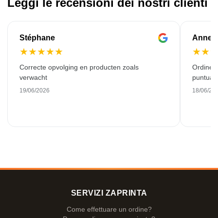
Leggi le recensioni dei nostri clienti
Stéphane
Anne-M
★
★
★
★
★
★
★
Correcte opvolging en producten zoals
Ordine 
verwacht
puntuale
19/06/2026
18/06/20
SERVIZI ZAPRINTA
Come effettuare un ordine?