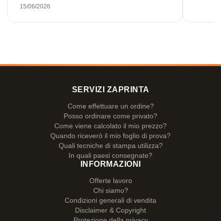
smaltate splendidamente stampate. Sono molto
15/06/2026
soddisfatto. Grazie mille!
SERVIZI ZAPRINTA
Come effettuare un ordine?
Posso ordinare come privato?
Come viene calcolato il mio prezzo?
Quando riceverò il mio foglio di prova?
Quali tecniche di stampa utilizza?
In quali paesi consegnate?
INFORMAZIONI
Offerte lavoro
Chi siamo?
Condizioni generali di vendita
Disclaimer & Copyright
Protezione della privacy