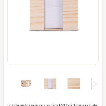
Scatola rustica in legno con circa 650 fogli di carta riciclata