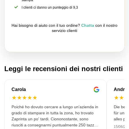
stampa
I clienti ci danno un punteggio di 9,3
Hai bisogno di aiuto con il tuo ordine?
Chatta
con il nostro
servizio clienti
Leggi le recensioni dei nostri clienti
Carola
Andre
★
★
★
★
★
★
★
Poiché ho dovuto cercare a lungo un'azienda in
Die bedr
grado di stampare in tutta la zona, ho trovato
für unse
Zaprinta un po' tardi. Ciononostante, sono
alles pr
riusciti a consegnarmi puntualmente 250 tazze
15/06/20