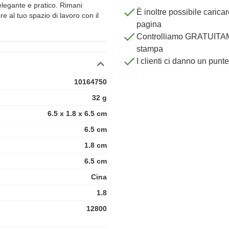
elegante e pratico. Rimani
È inoltre possibile carica
e al tuo spazio di lavoro con il
pagina
Controlliamo GRATUITAME
stampa
I clienti ci danno un punt
10164750
32 g
6.5 x 1.8 x 6.5 cm
6.5 cm
1.8 cm
6.5 cm
Cina
1.8
12800