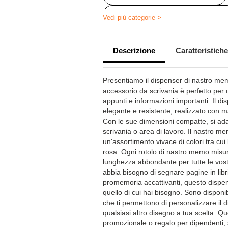
Articoli da scrivania personalizzati
Vedi più categorie >
Attrezzi da lavoro personalizzati
Descrizione
Caratteristiche
Presentiamo il dispenser di nastro me
accessorio da scrivania è perfetto per
appunti e informazioni importanti. Il d
elegante e resistente, realizzato con mate
Con le sue dimensioni compatte, si ada
scrivania o area di lavoro. Il nastro me
un'assortimento vivace di colori tra cui 
rosa. Ogni rotolo di nastro memo misu
lunghezza abbondante per tutte le vos
abbia bisogno di segnare pagine in libri 
promemoria accattivanti, questo dispe
quello di cui hai bisogno. Sono disponib
che ti permettono di personalizzare il 
qualsiasi altro disegno a tua scelta. Qu
promozionale o regalo per dipendenti,