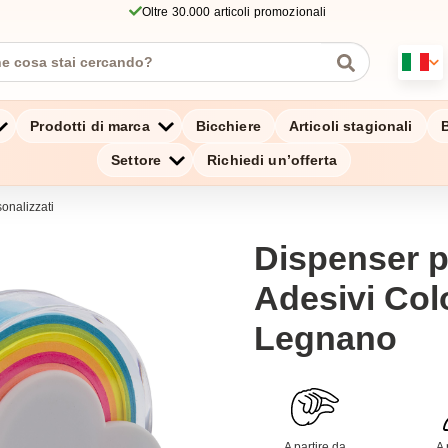
Oltre 30.000 articoli promozionali
Prodotti di marca
Bicchiere
Articoli stagionali
B
Settore
Richiedi un’offerta
sonalizzati
Dispenser p
Adesivi Colo
Legnano
A partire da
A 