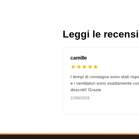
Leggi le recensi
camille
★
★
★
★
★
I tempi di consegna sono stati rispe
e i ventilatori sono esattamente c
descritti! Grazie
22/06/2026