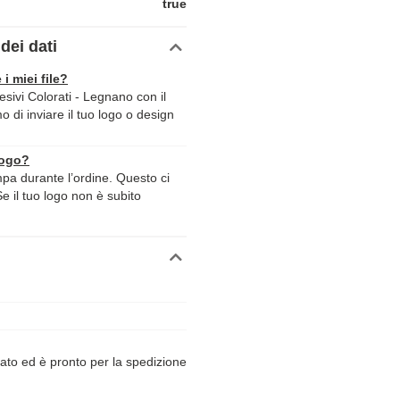
true
dei dati
 i miei file?
sivi Colorati - Legnano con il
mo di inviare il tuo logo o design
logo?
ampa durante l’ordine. Questo ci
Se il tuo logo non è subito
ato ed è pronto per la spedizione