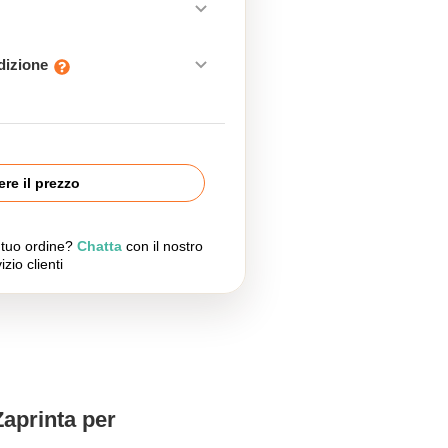
edizione
re il prezzo
l tuo ordine?
Chatta
con il nostro
izio clienti
Zaprinta per