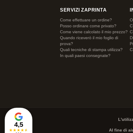
SERVIZI ZAPRINTA
I
Come effettuare un ordine?
O
Posso ordinare come privato?
C
Come viene calcolato il mio prezzo?
C
Quando riceverò il mio foglio di
D
prova?
P
Quali tecniche di stampa utilizza?
C
In quali paesi consegnate?
L'utili
4,5
★
★
★
★
★
Al fine di a