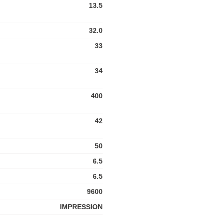
13.5
32.0
33
34
400
42
50
6.5
6.5
9600
IMPRESSION