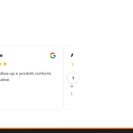
e
Anne-Marie
★
★
★
★
★
★
★
ollow-up e prodotti conformi
Ordine semplice, buon prezzo e
›
ative.
consegna puntuale con una stam
ottima qualità!
18/06/2026