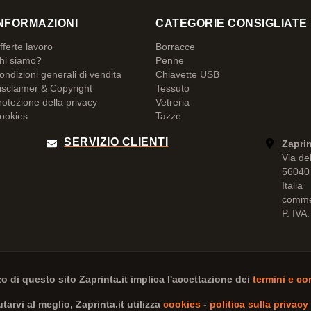
NFORMAZIONI
CATEGORIE CONSIGLIATE
fferte lavoro
Borracce
hi siamo?
Penne
ondizioni generali di vendita
Chiavette USB
isclaimer & Copyright
Tessuto
rotezione della privacy
Vetreria
ookies
Tazze
SERVIZIO CLIENTI
Zaprin
Via de
56040 
Italia
comme
P. IVA
zzo di questo sito
Zaprinta.it
implica l'accettazione dei
termini e co
iutarvi al meglio,
Zaprinta.it
utilizza
cookies
-
politica sulla privacy