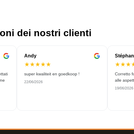
oni dei nostri clienti
Andy
Stéphan
★
★
★
★
★
★
★
★
ttati
super kwaliteit en goedkoop !
Corretto f
ome
alle aspett
22/06/2026
19/06/2026