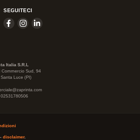
SEGUITECI
ta Italia S.R.L
l Commercio Sud, 94
Santa Luce (PI)
rciale@zaprinta.com
: 02531780506
ndizioni
-
disclaimer
.