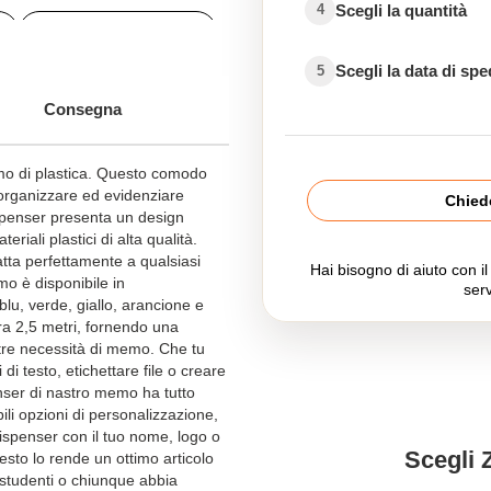
Scegli la quantità
4
Post-it personalizzati
Scegli la data di sp
5
Consegna
mo di plastica. Questo comodo
 organizzare ed evidenziare
Chiede
ispenser presenta un design
riali plastici di alta qualità.
tta perfettamente a qualsiasi
Hai bisogno di aiuto con i
mo è disponibile in
serv
blu, verde, giallo, arancione e
ra 2,5 metri, fornendo una
tre necessità di memo. Che tu
di testo, etichettare file o creare
nser di nastro memo ha tutto
ili opzioni di personalizzazione,
dispenser con il tuo nome, logo o
Scegli 
esto lo rende un ottimo articolo
 studenti o chiunque abbia