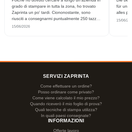
Poiché ho dovuto cercare a lungo un'azienda in
Die bedr
grado di stampare in tutta la zona, ho trovato
für unse
Zaprinta un po' tardi. Ciononostante, sono
alles pr
riusciti a consegnarmi puntualmente 250 tazze
15/06/20
smaltate splendidamente stampate. Sono molto
15/06/2026
soddisfatto. Grazie mille!
SERVIZI ZAPRINTA
Come effettuare un ordine?
Posso ordinare come privato?
Come viene calcolato il mio prezzo?
Quando riceverò il mio foglio di prova?
Quali tecniche di stampa utilizza?
In quali paesi consegnate?
INFORMAZIONI
Offerte lavoro