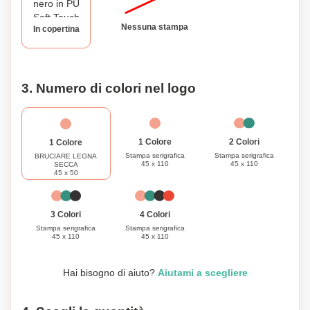
personalizzato con copertine morbide al tatto è il compagno
perfetto per catturare i tuoi pensieri con stile.
Nessuna stampa
In copertina
3. Numero di colori nel logo
1 Colore
2 Colori
1 Colore
Stampa serigrafica
Stampa serigrafica
BRUCIARE LEGNA
45 x 110
45 x 110
SECCA
45 x 50
3 Colori
4 Colori
Stampa serigrafica
Stampa serigrafica
45 x 110
45 x 110
Hai bisogno di aiuto?
Aiutami a scegliere