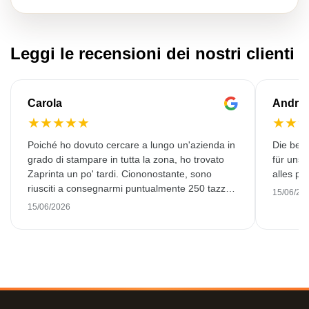
Leggi le recensioni dei nostri clienti
Carola
Andre
★
★
★
★
★
★
★
Poiché ho dovuto cercare a lungo un'azienda in
Die bedr
grado di stampare in tutta la zona, ho trovato
für unse
Zaprinta un po' tardi. Ciononostante, sono
alles pr
riusciti a consegnarmi puntualmente 250 tazze
15/06/20
smaltate splendidamente stampate. Sono molto
15/06/2026
soddisfatto. Grazie mille!