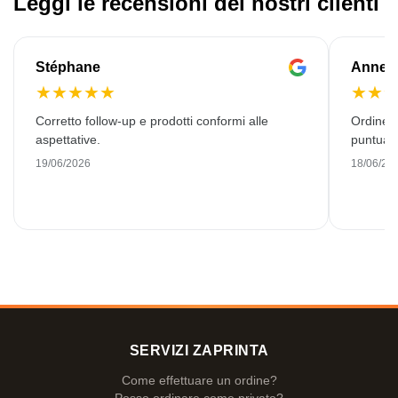
Leggi le recensioni dei nostri clienti
Stéphane
Anne-M
★
★
★
★
★
★
★
Corretto follow-up e prodotti conformi alle
Ordine 
aspettative.
puntuale
19/06/2026
18/06/20
SERVIZI ZAPRINTA
Come effettuare un ordine?