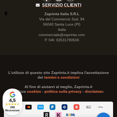
SERVIZIO CLIENTI
Zaprinta Italia S.R.L
Via del Commercio Sud, 94
56040 Santa Luce (PI)
Italia
commerciale@zaprinta.com
P. IVA: 02531780506
L'utilizzo di questo sito
Zaprinta.it
implica l'accettazione
dei
termini e condizioni
Al fine di aiutarvi al meglio,
Zaprinta.it
utilizza
cookies
-
politica sulla privacy
-
disclaimer
.
4,5
★
★
★
★
★
288
Recensioni