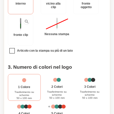
interno
vicino alla
fronte
La copertina del taccuino è elegantemente confezionata in
clip
oggetto
una scatola regalo Swiss Peak, rendendola un regalo
perfetto per clienti VIP, dirigenti o colleghi. Aggiorna il tuo
stile professionale con questa copertina da taccuino e fai
un'impressione duratura.
Nessuna stampa
fronte clip
Articolo con la stampa su più di un lato
3. Numero di colori nel logo
3 Colori
2 Colori
1 Colore
Trasferimento su
Trasferimento su
Trasferimento su
schermo
schermo
schermo
50 x 100 mm
50 x 100 mm
50 x 100 mm
4 Colori
5 Colori