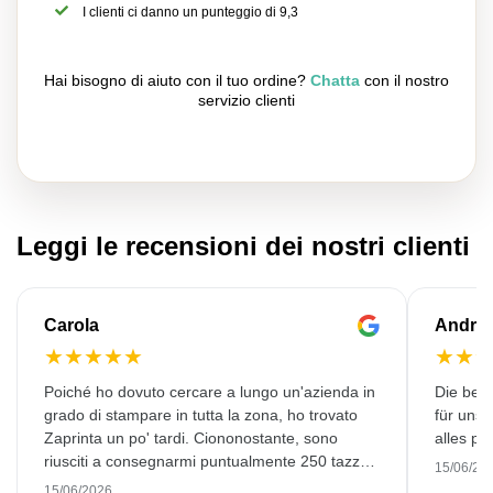
I clienti ci danno un punteggio di 9,3
Hai bisogno di aiuto con il tuo ordine?
Chatta
con il nostro
servizio clienti
Leggi le recensioni dei nostri clienti
Carola
Andre
★
★
★
★
★
★
★
Poiché ho dovuto cercare a lungo un'azienda in
Die bedr
grado di stampare in tutta la zona, ho trovato
für unse
Zaprinta un po' tardi. Ciononostante, sono
alles pr
riusciti a consegnarmi puntualmente 250 tazze
15/06/20
smaltate splendidamente stampate. Sono molto
15/06/2026