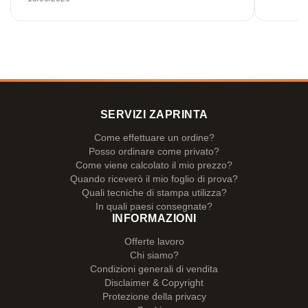
soddisfatto. Grazie mille!
SERVIZI ZAPRINTA
Come effettuare un ordine?
Posso ordinare come privato?
Come viene calcolato il mio prezzo?
Quando riceverò il mio foglio di prova?
Quali tecniche di stampa utilizza?
In quali paesi consegnate?
INFORMAZIONI
Offerte lavoro
Chi siamo?
Condizioni generali di vendita
Disclaimer & Copyright
Protezione della privacy