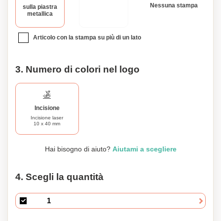
Nessuna stampa
sulla piastra
qualsiasi professionista. Rafforza il tuo branding personale
metallica
e fai una forte impressione con questo accessorio
personalizzabile e funzionale. Ordina il tuo oggi e metti in
Articolo con la stampa su più di un lato
mostra il tuo stile unico con sicurezza.
3. Numero di colori nel logo
Incisione
Incisione laser
10 x 40 mm
Hai bisogno di aiuto?
Aiutami a scegliere
4. Scegli la quantità