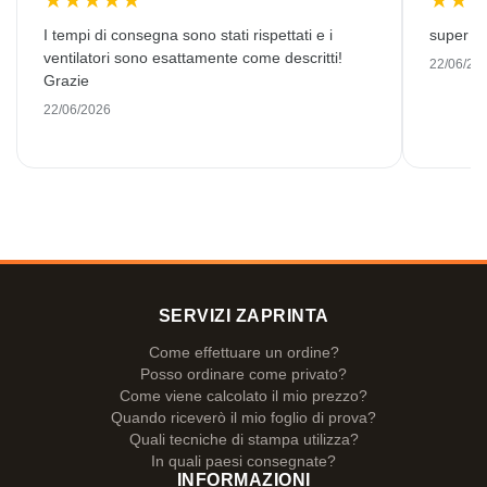
★
★
★
★
★
★
★
I tempi di consegna sono stati rispettati e i
super kw
ventilatori sono esattamente come descritti!
22/06/20
Grazie
22/06/2026
SERVIZI ZAPRINTA
Come effettuare un ordine?
Posso ordinare come privato?
Come viene calcolato il mio prezzo?
Quando riceverò il mio foglio di prova?
Quali tecniche di stampa utilizza?
In quali paesi consegnate?
INFORMAZIONI