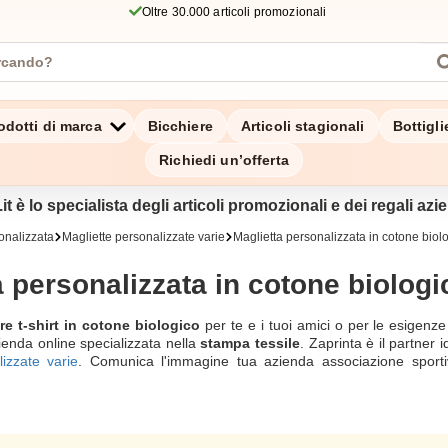
Oltre 30.000 articoli promozionali
odotti di marca
Bicchiere
Articoli stagionali
Bottigl
Richiedi un’offerta
it è lo specialista degli articoli promozionali e dei regali azien
onalizzata
Magliette personalizzate varie
Maglietta personalizzata in cotone biol
a personalizzata in cotone biologi
re t-shirt in cotone biologico
per te e i tuoi amici o per le esigenz
zienda online specializzata nella
stampa tessile
. Zaprinta è il partner
izzate varie
. Comunica l'immagine tua azienda associazione sportiv
vuoi dare e al pubblico al quale ti rivolgi. Non esitare a contattarc
eam professionale.
a con la nostra gamma di t-shirt personalizzate in cotone biologico pe