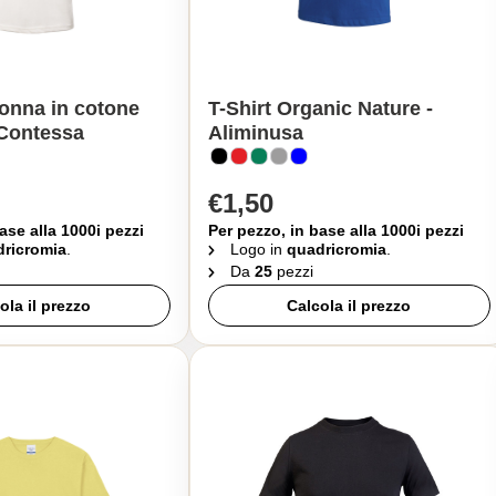
donna in cotone
T-Shirt Organic Nature -
 Contessa
Aliminusa
€1,50
ase alla 1000i pezzi
Per pezzo, in base alla 1000i pezzi
ricromia
.
Logo in
quadricromia
.
Da
25
pezzi
ola il prezzo
Calcola il prezzo