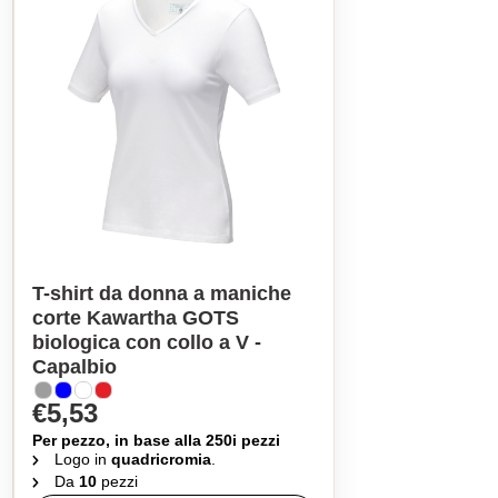
T-shirt da donna a maniche
corte Kawartha GOTS
biologica con collo a V -
Capalbio
€5,53
Per pezzo, in base alla 250i pezzi
Logo in
quadricromia
.
Da
10
pezzi