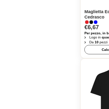
Maglietta E
Cedrasco
€6,67
Per pezzo, in b
Logo in
quad
Da
10
pezzi
Calc