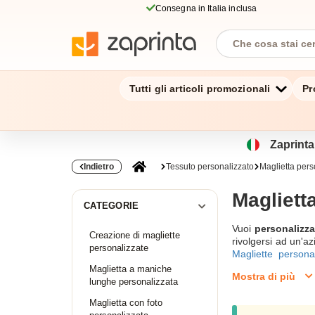
Consegna in Italia inclusa
Tutti gli articoli promozionali
Pr
Zaprinta.
Indietro
Tessuto personalizzato
Maglietta pers
Magliett
CATEGORIE
Vuoi
personalizza
Creazione di magliette
rivolgersi ad un'a
personalizzate
Magliette personal
dell'immagine che 
Maglietta a maniche
Mostra di più
esigenze con un t
lunghe personalizzata
Pensate alla natur
Maglietta con foto