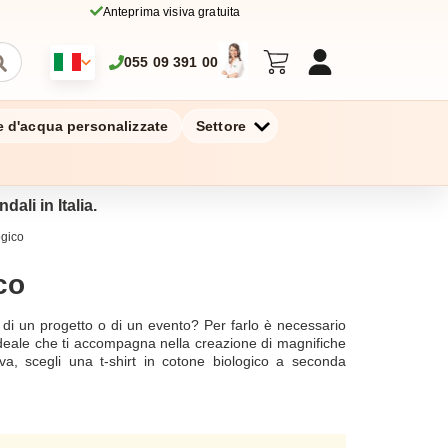
Anteprima visiva gratuita
055 09 391 00
ie d'acqua personalizzate
Settore
dali in Italia.
ogico
co
e di un progetto o di un evento? Per farlo è necessario
 ideale che ti accompagna nella creazione di magnifiche
a, scegli una t-shirt in cotone biologico a seconda
i alla email: support@zaprinta.com per definire le tue
r uomo e donna.