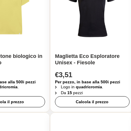
otone biologico in
Maglietta Eco Esploratore
o
Unisex - Fiesole
€3,51
ase alla 500i pezzi
Per pezzo, in base alla 500i pezzi
ricromia
.
Logo in
quadricromia
.
Da
15
pezzi
ola il prezzo
Calcola il prezzo