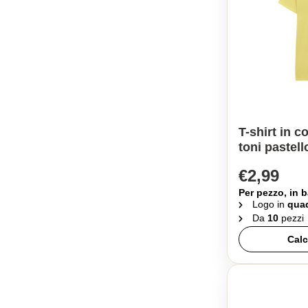
T-shirt in c
toni pastell
€2,99
Per pezzo, in b
Logo in
quad
Da
10
pezzi
Calc