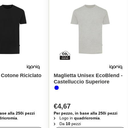
i Cotone Riciclato
Maglietta Unisex EcoBlend -
Castelluccio Superiore
€4,67
ase alla 250i pezzi
Per pezzo, in base alla 250i pezzi
ricromia
.
Logo in
quadricromia
.
Da
10
pezzi