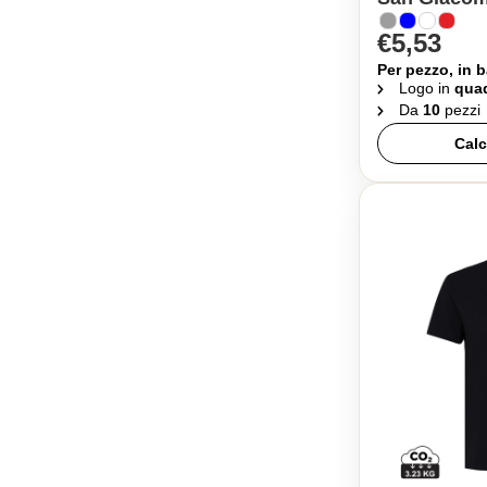
€5,53
Per pezzo, in b
Logo in
quad
Da
10
pezzi
Calc