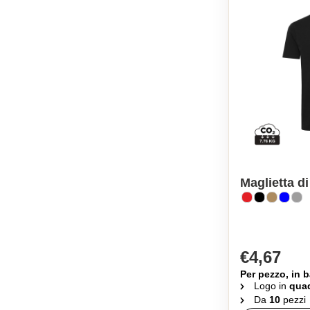
Maglietta d
€4,67
Per pezzo, in b
Logo in
quad
Da
10
pezzi