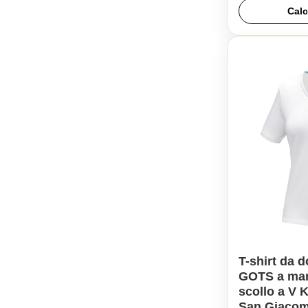
Calc
T-shirt da 
GOTS a man
scollo a V 
San Giaco