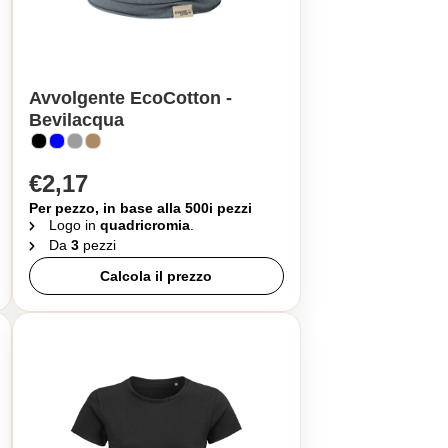
Avvolgente EcoCotton -
Bevilacqua
€2,17
Per pezzo, in base alla 500i pezzi
Logo in
quadricromia
.
Da
3
pezzi
Calcola il prezzo