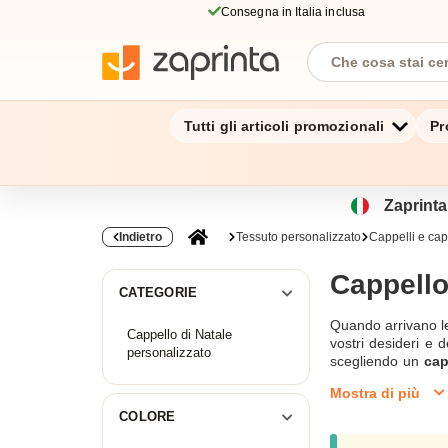
Consegna in Italia inclusa
Tutti gli articoli promozionali
Pr
Zaprinta.
Indietro
Tessuto personalizzato
Cappelli e cap
Cappello
CATEGORIE
Quando arrivano le 
Cappello di Natale
vostri desideri e d
personalizzato
scegliendo un
cap
10 prodotti. Il nos
Mostra di più
berretto, lasciatev
COLORE
State al caldo con 