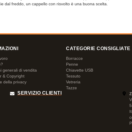
ie dal freddo, un cappello con risvolto è una buona scelta.
MAZIONI
CATEGORIE CONSIGLIATE
avoro
Borracce
o?
Penne
i generali di vendita
Chiavette USB
r & Copyright
Tessuto
e della privacy
Vetreria
Tazze
SERVIZIO CLIENTI
Z
V
5
I
c
P