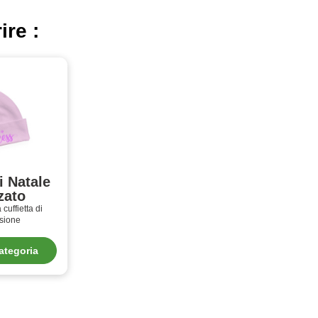
ire :
i Natale
zato
cuffietta di
asione
ategoria