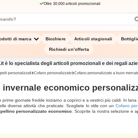
Oltre 30.000 articoli promozionali
odotti di marca
Bicchiere
Articoli stagionali
Bottigl
Richiedi un’offerta
it è lo specialista degli articoli promozionali e dei regali azien
pelli personalizzati
Cofano personalizzato
Cofano personalizzato a buon mercat
 invernale economico personaliz
prime giornate fredde iniziamo a coprirci e a vestirci più caldi. In lana 
elle diverse attività che praticate. Scegliete lo stile con un
Cofano per
pellino personalizzato economico
. Scoprite la nostra selezione e ap
tro team vi consiglierà sulla scelta migliore da fare tramite chat, telefo
i tentare da un accessorio originale e in linea con la vostra personalità.
la nostra selezione di cappelli personalizzati con il vostro logo.