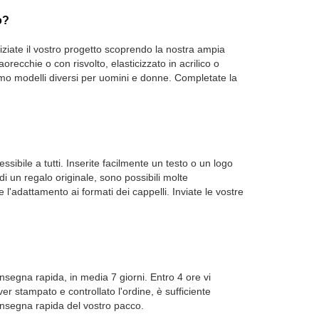
o?
iziate il vostro progetto scoprendo la nostra ampia
orecchie o con risvolto, elasticizzato in acrilico o
riamo modelli diversi per uomini e donne. Completate la
sibile a tutti. Inserite facilmente un testo o un logo
di un regalo originale, sono possibili molte
e l'adattamento ai formati dei cappelli. Inviate le vostre
nsegna rapida, in media 7 giorni. Entro 4 ore vi
r stampato e controllato l'ordine, è sufficiente
onsegna rapida del vostro pacco.