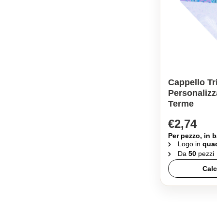
Cappello T
Personalizz
Terme
€2,74
Per pezzo, in b
Logo in
quad
Da
50
pezzi
Calc