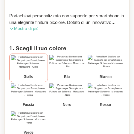
Portachiavi personalizzato con supporto per smartphone in
una elegante finitura bicolore. Dotato di un innovativo
Mostra di più
meccanismo a torsione e di un pratico pulitore per schermo
incorporato.
1. Scegli il tuo colore
Giallo
Blu
Bianco
Fucsia
Nero
Rosso
Verde