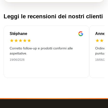
Leggi le recensioni dei nostri clienti
Stéphane
Anne-M
★
★
★
★
★
★
★
Corretto follow-up e prodotti conformi alle
Ordine 
aspettative.
puntuale
19/06/2026
18/06/20